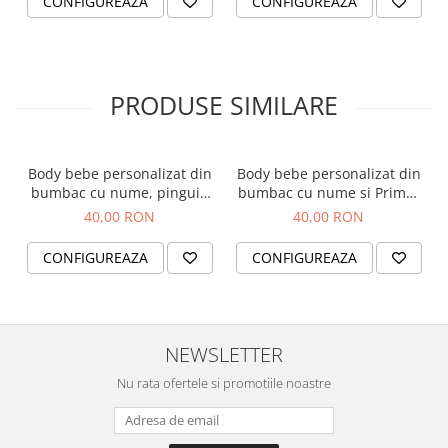
CONFIGUREAZA
CONFIGUREAZA
tale. Creați amintiri frumoase care vor dăinui
pentru totdeauna!
Dimensiune perna: 40 X 40 cm. Umplutura este
PRODUSE SIMILARE
inclusa.
Material perna: 100% poliester.
Body bebe personalizat din
Body bebe personalizat din
Incarca fotografia ce va fi imprimata pe perna,
bumbac cu nume, pinguin
bumbac cu nume si Primul
aceasta trebuie sa fie cat mai clara, luminoasa.
si Primul meu Craciun
meu Craciun
40,00 RON
40,00 RON
CONFIGUREAZA
CONFIGUREAZA
NEWSLETTER
Nu rata ofertele si promotiile noastre