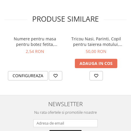
PRODUSE SIMILARE
Numere pentru masa
Tricou Nasi, Parinti, Copil
pentru botez fetita,
pentru taierea motului,
tematica Minnie
personalizat cu coronita si
2,54 RON
50,00 RON
numele copilului
ADAUGA IN COS
CONFIGUREAZA
NEWSLETTER
Nu rata ofertele si promotiile noastre