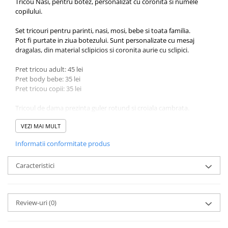
Tricou Nasi, pentru botez, personalizat cu coronita si numele
copilului.
Set tricouri pentru parinti, nasi, mosi, bebe si toata familia.
Pot fi purtate in ziua botezului. Sunt personalizate cu mesaj
dragalas, din material sclipicios si coronita aurie cu sclipici.
Pret tricou adult: 45 lei
Pret body bebe: 35 lei
Pret tricou copii: 35 lei
Tricoul de dama prezinta guler rotund si croiala cambrata.
Va rog sa selectionati marimea dorita.
VEZI MAI MULT
Tricourile pot fi spalate la 40° C
Informatii conformitate produs
100% bumbac, 180 g/m²
Caracteristici
Review-uri
(0)