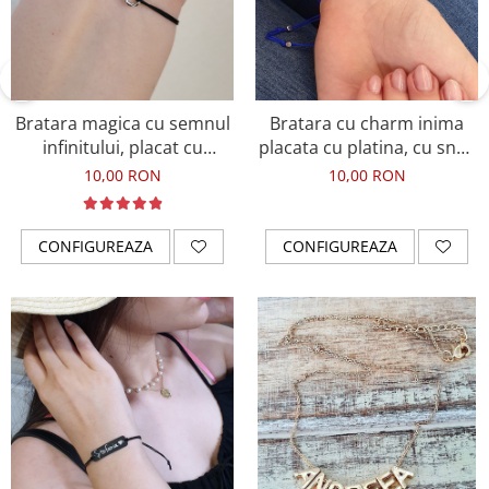
Bratara magica cu semnul
Bratara cu charm inima
infinitului, placat cu
placata cu platina, cu snur
platina, argintiu inchis, cu
ajustabil
10,00 RON
10,00 RON
snur ajustabil
CONFIGUREAZA
CONFIGUREAZA