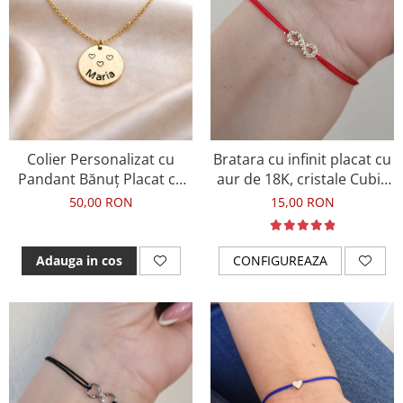
Colier Personalizat cu
Bratara cu infinit placat cu
Pandant Bănuț Placat cu
aur de 18K, cristale Cubic
Aur, Colier cu Nume
Zirconia si snur ajustabil
50,00 RON
15,00 RON
Gravat
Adauga in cos
CONFIGUREAZA