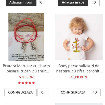
Adauga in cos
Adauga in cos
Bratara Martisor cu charm
Body personalizat zi de
pasare, tucan, cu snur
nastere, cu cifra, coronita
ajustabil, culoare la
si numele fetitei
5,00 RON
40,00 RON
alegere BMT27
CONFIGUREAZA
CONFIGUREAZA