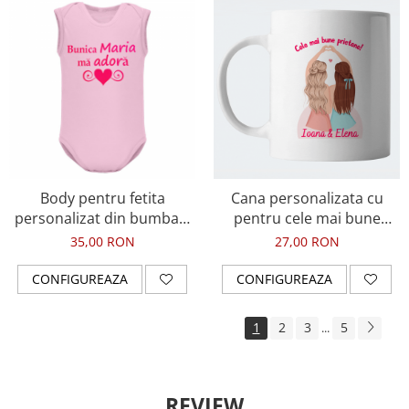
Body pentru fetita
Cana personalizata cu
personalizat din bumbac,
pentru cele mai bune
Bunica ma adora
prietene, BFF
35,00 RON
27,00 RON
CONFIGUREAZA
CONFIGUREAZA
1
2
3
5
...
REVIEW