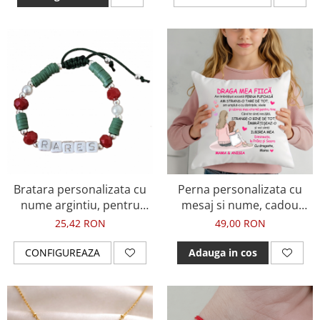
Bratara personalizata cu
Perna personalizata cu
nume argintiu, pentru
mesaj si nume, cadou
copii si bebelusi, model
pentru fiica
25,42 RON
49,00 RON
Craciun, cu cristale si snur
ajustabil
CONFIGUREAZA
Adauga in cos