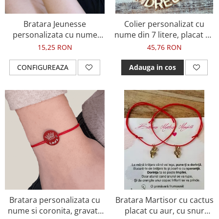
Bratara Jeunesse
Colier personalizat cu
personalizata cu nume
nume din 7 litere, placat cu
gravat cu snur ajustabil
aur CP9
15,25 RON
45,76 RON
CONFIGUREAZA
Adauga in cos
Bratara personalizata cu
Bratara Martisor cu cactus
nume si coronita, gravate
placat cu aur, cu snur