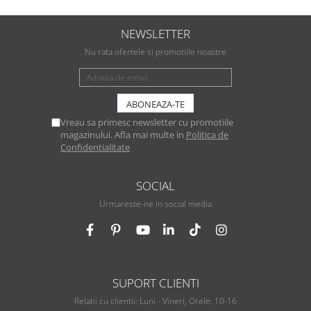
NEWSLETTER
Nu rata ofertele si promotiile noastre
Vreau sa primesc newsletter cu promotiile
magazinului. Afla mai multe in
Politica de
Confidentialitate
SOCIAL
Urmareste-ne in social media
SUPORT CLIENTI
Relatii cu clientii: Luni - Vineri, Orele: 10-16