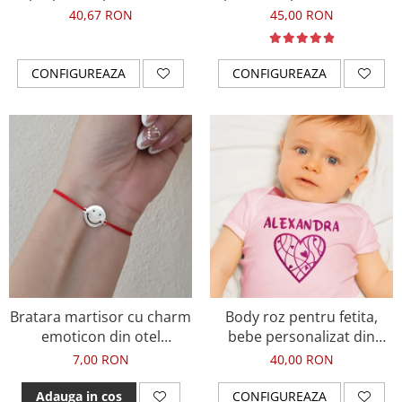
fotbal, cu nume si minge
fetitei si curcubeu
40,67 RON
45,00 RON
de fotbal
CONFIGUREAZA
CONFIGUREAZA
Bratara martisor cu charm
Body roz pentru fetita,
emoticon din otel
bebe personalizat din
inoxidabil, cu snur
bumbac cu nume si
7,00 RON
40,00 RON
ajustabil
inimioara roz inchis glitter
Adauga in cos
CONFIGUREAZA