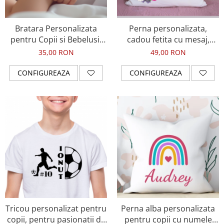
Tablou Personalizat
Bratara Personalizata
Perna personalizata,
pentru Copii si Bebelusi,
cadou fetita cu mesaj,
Inox Waterproof, Nume &
fotografie si flori de
35,00 RON
49,00 RON
Cristale
primavara
CONFIGUREAZA
CONFIGUREAZA
Tricou personalizat pentru
Perna alba personalizata
copii, pentru pasionatii de
pentru copii cu numele