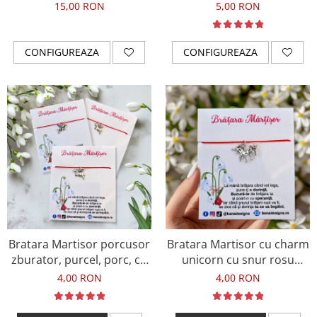
pe banut din aluminiu
ajustabil BMT24
15,00 RON
5,00 RON
rosu, cu snur ajustabil
CONFIGUREAZA
CONFIGUREAZA
Bratara Martisor porcusor
Bratara Martisor cu charm
zburator, purcel, porc, cu
unicorn cu snur rosu
snur ajustabil
ajustabil
4,00 RON
4,00 RON