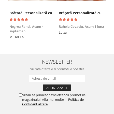
Brățară Personalizată cu Nume și Cruciuță – Inox Aur IP
Brățară Personalizată cu Nume, Inox Auriu Waterproof, pentru copii
Achi
Negrea Fanel,
Acum 4
Rahela Covaciu,
Acum 1 luna
saptamani
Nic
Luiza
MIHAELA
Mul
min
NEWSLETTER
Nu rata ofertele si promotiile noastre
Vreau sa primesc newsletter cu promotiile
magazinului. Afla mai multe in
Politica de
Confidentialitate