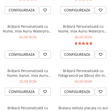
Diplome
Impachetare Cadou
Coliere
CONFIGUREAZA
CONFIGUREAZA
Brelocuri Personalizate
Semn de carte
Brățară Personalizată cu
Brățară Personalizată cu
Card metalic
Nume, Inox Auriu Waterproof,
Nume, Inox Auriu Waterproof,
bilute pentru bebelusi
pentru copii
40,00 RON
40,00 RON
Cadouri Copii
Cadouri pentru Craciun
Cadouri 1-8 Martie
CONFIGUREAZA
CONFIGUREAZA
Cadouri Paste
Halloween
Brățară Personalizată cu
Brățară Personalizată cu
Nume, banut, Inox Auriu
Fotogravură pe Bănuț din Inox
Portfard Personalizat
Waterproof, pentru bebelusi
Argintiu 304
35,00 RON
60,00 RON
Bijuterii pentru Ea
CONFIGUREAZA
CONFIGUREAZA
Tablou Personalizat
Brățară Personalizată cu
Bratara steluta placata cu aur