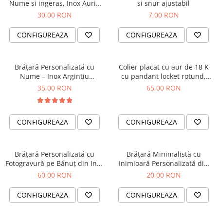
Nume si ingeras, Inox Auriu
si snur ajustabil
Waterproof, pentru bebelusi
30,00 RON
7,00 RON
CONFIGUREAZA
CONFIGUREAZA
Brățară Personalizată cu
Colier placat cu aur de 18 K
Nume – Inox Argintiu
cu pandant locket rotund,
Waterproof, pentru copii sau
personalizat cu fotografie
35,00 RON
65,00 RON
adulti
CONFIGUREAZA
CONFIGUREAZA
Brățară Personalizată cu
Brățară Minimalistă cu
Fotogravură pe Bănuț din Inox
Inimioară Personalizată din
Argintiu 304 – Cristale Negre,
Inox Auriu IP, Waterproof
60,00 RON
20,00 RON
Șnur Reglabil
CONFIGUREAZA
CONFIGUREAZA