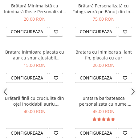
Brățară Minimalistă cu
Brățară Personalizată cu
Inimioară Rosie Personalizată
Fotogravură pe Bănuț din Inox
din Inox Auriu IP, Waterproof
Argintiu 304 și Onix Negru
20,00 RON
75,00 RON
Natural – Șnur Reglabil
CONFIGUREAZA
CONFIGUREAZA
Bratara inimioara placata cu
Bratara cu inimioara si lant
aur cu snur ajustabil
fin, placata cu aur
inchidere macrame
15,00 RON
20,00 RON
CONFIGUREAZA
CONFIGUREAZA
Brățară fină cu cruciulițe din
Bratara barbateasca
oțel inoxidabil auriu,
personalizata cu nume,
waterproof
margele din cristal negre si
40,00 RON
45,00 RON
snur ajustabil
CONFIGUREAZA
CONFIGUREAZA