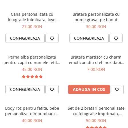
Cana personalizata cu
Bratara personalizata cu
fotografie inimioara, love,
nume gravat pe banut
pentru cuplu
27,00 RON
30,00 RON
CONFIGUREAZA
CONFIGUREAZA
Perna alba personalizata
Bratara martisor cu charm
pentru copii cu numele fetitei
emoticon din otel inoxidabil,
si curcubeu
cu snur ajustabil
45,00 RON
7,00 RON
CONFIGUREAZA
ADAUGA IN COS
Body roz pentru fetita, bebe
Set de 2 bratari personalizate
personalizat din bumbac cu
cu fotografie imprimata,
nume si inimioara roz inchis
cadou pentru cuplu
40,00 RON
50,00 RON
glitter