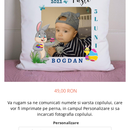
Diplome
Impachetare Cadou
Coliere
Brelocuri Personalizate
Semn de carte
Card metalic
Cadouri Copii
Cadouri pentru Craciun
Cadouri 1-8 Martie
Cadouri Paste
Halloween
Portfard Personalizat
49,00 RON
Bijuterii pentru Ea
Va rugam sa ne comunicati numele si varsta copilului, care
Tablou Personalizat
vor fi imprimate pe perna, in campul Personalizare si sa
incarcati fotografia copilului.
Personalizare