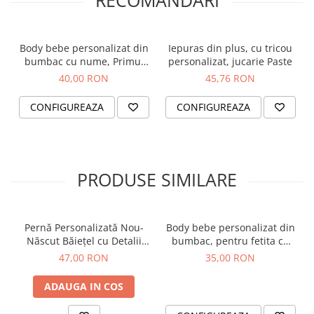
RECOMANDARI
Body bebe personalizat din
Iepuras din plus, cu tricou
bumbac cu nume, Primul
personalizat, jucarie Paste
meu Paste, cu iepuras,
40,00 RON
45,76 RON
pentru baietel
CONFIGUREAZA
CONFIGUREAZA
Dimensiune perna: 40 X 40 cm. Umplutura este inclusa.
PRODUSE SIMILARE
Material perna: 100% poliester.
Va rugam sa ne comunicati numele si varsta copilului,
care vor fi imprimate pe perna, in campul Personalizare
Pernă Personalizată Nou-
Body bebe personalizat din
Născut Băiețel cu Detalii
bumbac, pentru fetita cu
si sa incarcati fotografia copilului.
Naștere – Cadou Botez,
nume si unicorn, cadou
47,00 RON
35,00 RON
Baby Shower, Amintire
pentru nou nascuti
Specialăterii
ADAUGA IN COS