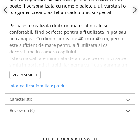
poate fi personalizata cu numele baietelului, varsta si o
fotografia, creand astfel un cadou unic si special.
Perna este realizata dintr-un material moale si
confortabil, fiind perfecta pentru a fi utilizata in pat sau
pe canapea. Cu dimensiunea de 40 cm x 40 cm, perna
este suficient de mare pentru a fi utilizata si ca
decoratiune in camera copilului.
Este o modalitate minunata de a-i face pe cei mici sa se
simta importanti si iubiti, iar perna va fi cu siguranta un
obiect de care se vor bucura ani de zile.
VEZI MAI MULT
Informatii conformitate produs
Caracteristici
Review-uri
(0)