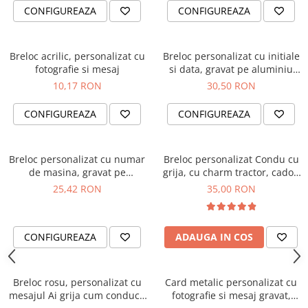
CONFIGUREAZA
CONFIGUREAZA
Breloc acrilic, personalizat cu
Breloc personalizat cu initiale
fotografie si mesaj
si data, gravat pe aluminiu
auriu, cadou pentru cuplu.
10,17 RON
30,50 RON
CONFIGUREAZA
CONFIGUREAZA
Breloc personalizat cu numar
Breloc personalizat Condu cu
de masina, gravat pe
grija, cu charm tractor, cadou
dreptunghi din aluminiu
pentru tractorist sau fermier
25,42 RON
35,00 RON
CONFIGUREAZA
ADAUGA IN COS
Breloc rosu, personalizat cu
Card metalic personalizat cu
mesajul Ai grija cum conduci,
fotografie si mesaj gravat,