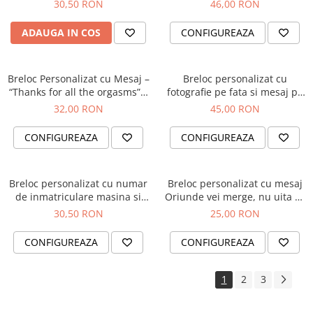
am nevoie de tine
insertie portofel, wallet card
30,50 RON
46,00 RON
ADAUGA IN COS
CONFIGUREAZA
Breloc Personalizat cu Mesaj –
Breloc personalizat cu
“Thanks for all the orgasms” –
fotografie pe fata si mesaj pe
Cadou Amuzant și Sexy
spate, cadou pentru tata
32,00 RON
45,00 RON
pentru Iubit
CONFIGUREAZA
CONFIGUREAZA
Breloc personalizat cu numar
Breloc personalizat cu mesaj
de inmatriculare masina si
Oriunde vei merge, nu uita să
mesaj pe spate
te întorci mereu la mine,
30,50 RON
25,00 RON
gravat laser pe aluminiu
anodizat
CONFIGUREAZA
CONFIGUREAZA
1
2
3