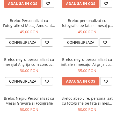
ADAUGA IN COS
ADAUGA IN COS
Breloc Personalizat cu
Breloc personalizat cu
Fotografie și Mesaj Amuzant –
fotografie pe fata si mesaj pe
Cadoul Perfect pentru Iubit
spate, cadou pentru familie,
45,00 RON
45,00 RON
pentru sot
CONFIGUREAZA
CONFIGUREAZA
Breloc negru personalizat cu
Breloc negru personalizat cu
mesajul Ai grija cum conduci,
initiale si mesajul Ai grija cum
am nevoie de tine
conduci, am nevoie de tine
30,00 RON
35,00 RON
CONFIGUREAZA
ADAUGA IN COS
Breloc Negru Personalizat cu
Breloc absolvire, personalizat
Mesaj Gravură și Fotografie
cu fotografie pe fata si mesaj
pe spate, cadou pentru
50,00 RON
50,00 RON
absolventi