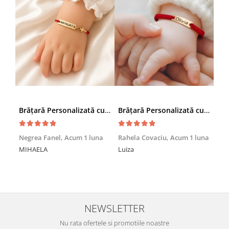
Brățară Personalizată cu Nume și Cruciuță – Inox Aur IP
Brățară Personalizată cu Nume, Inox Auriu Waterproof, pentru copii
Achi
Negrea Fanel,
Acum 1 luna
Rahela Covaciu,
Acum 1 luna
Nic
MIHAELA
Luiza
Mul
min
NEWSLETTER
Nu rata ofertele si promotiile noastre