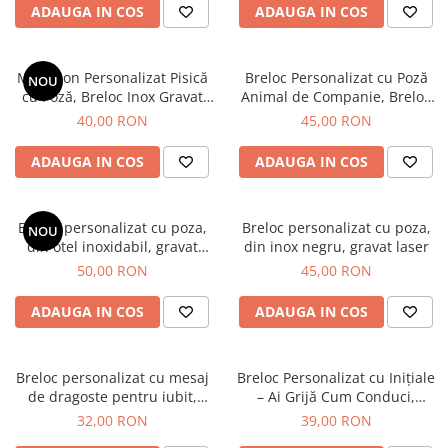
Diplome
Impachetare Cadou
Branding Firmă
ADAUGA IN COS
ADAUGA IN COS
Coliere
Brelocuri Personalizate
Medalion Personalizat Pisică
Breloc Personalizat cu Poză
NOU
Semn de carte
cu Poză, Breloc Inox Gravat
Animal de Companie, Breloc
Foto, Medalion Animal de
Inox Gravat Cățel Pisică
40,00 RON
45,00 RON
Card metalic
Companie, Cadou Iubitori de
Pisici
Cadouri Copii
ADAUGA IN COS
ADAUGA IN COS
Cadouri pentru Craciun
Cadouri 1-8 Martie
Breloc personalizat cu poza,
Breloc personalizat cu poza,
NOU
din otel inoxidabil, gravat
din inox negru, gravat laser
Cadouri Paste
laser
50,00 RON
45,00 RON
Halloween
Portfard Personalizat
ADAUGA IN COS
ADAUGA IN COS
Bijuterii pentru Ea
Tablou Personalizat
Breloc personalizat cu mesaj
Breloc Personalizat cu Inițiale
de dragoste pentru iubit,
– Ai Grijă Cum Conduci,
gravat pe plăcuță din
Iubirea Mea
32,00 RON
39,00 RON
aluminiu negru