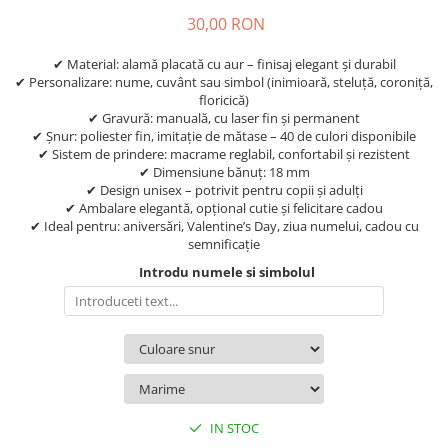
30,00 RON
✔ Material: alamă placată cu aur – finisaj elegant și durabil
✔ Personalizare: nume, cuvânt sau simbol (inimioară, steluță, coroniță,
floricică)
✔ Gravură: manuală, cu laser fin și permanent
✔ Șnur: poliester fin, imitație de mătase – 40 de culori disponibile
✔ Sistem de prindere: macrame reglabil, confortabil și rezistent
✔ Dimensiune bănuț: 18 mm
✔ Design unisex – potrivit pentru copii și adulți
✔ Ambalare elegantă, opțional cutie și felicitare cadou
✔ Ideal pentru: aniversări, Valentine’s Day, ziua numelui, cadou cu
semnificație
Introdu numele si simbolul
IN STOC