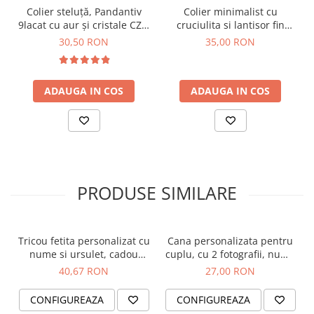
culori
.
Colier steluță, Pandantiv
Colier minimalist cu
Sistemul de
închidere macrame reglabilă
asigură
9lacat cu aur și cristale CZ |
cruciulita si lantisor fin
o potrivire perfectă și un confort sporit, indiferent
Colier minimalist elegant,
placat cu aur de 18K
30,50 RON
35,00 RON
de dimensiunea încheieturii.
Bijuterie Femei, cadou
pentru ea
Nodurile fine și împletitura atent realizată adaugă
o textură elegantă și un plus de stil oricărui look.
ADAUGA IN COS
ADAUGA IN COS
💎
Detalii produs:
✔ Material charm: alamă placată cu aur
✔ Dimensiune bănuț: 18 mm
✔ Șnur: poliester fin, imitatie de mătase – 40 de
PRODUSE SIMILARE
culori disponibile
✔ Sistem de prindere: macrame glisant, reglabil
✔ Personalizare: nume, cuvânt sau simbol gravat
Tricou fetita personalizat cu
Cana personalizata pentru
manual
nume si ursulet, cadou
cuplu, cu 2 fotografii, nume
✔ Design unisex – potrivit pentru copii și adulți
pentru fetita
si multe inimioare
40,67 RON
27,00 RON
✔ Prețul se referă la o singură brățară
CONFIGUREAZA
CONFIGUREAZA