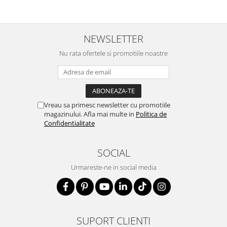
🎁
Ideal pentru:
✔ Cadouri de ziua numelui, zi de naștere,
Valentine’s Day, Crăciun, botez sau aniversări
NEWSLETTER
✔ Brățară personalizată pentru mamă, fiică,
Nu rata ofertele si promotiile noastre
prietenă sau iubit
✔ Un cadou simbolic, elegant și personal, care
transmite emoție și grijă
Vreau sa primesc newsletter cu promotiile
💬
Cum personalizezi:
magazinului. Afla mai multe in
Politica de
👉 Introdu
Confidentialitate
numele sau cuvântul dorit
în câmpul
de personalizare
👉 Alege
simbolul preferat
(inimioară, steluță,
SOCIAL
coroniță, floricică)
Urmareste-ne in social media
👉 Selectează
culoarea șnurului
dorită – vibrantă,
pastelată sau neutră
Noi ne ocupăm de restul, cu atenție și drag, pentru
ca brățara ta să fie perfectă 💕
SUPORT CLIENTI