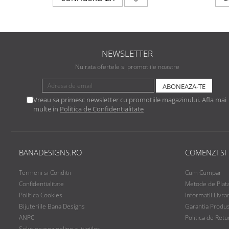
NEWSLETTER
Nu rata ofertele si promotiile noastre
Vreau sa primesc newsletter cu promotiile magazinului. Afla mai
multe in
Politica de Confidentialitate
BANADESIGNS.RO
COMENZI SI
Termeni si Conditii
Cum Cumpar
Confidentialitate
Metode de Plat
Politica Cookies
Informatii Livra
Bijuteriile Bana Designs
Garantia Produ
ANPC
Politica de Retu
Solutionarea online a litigiilor