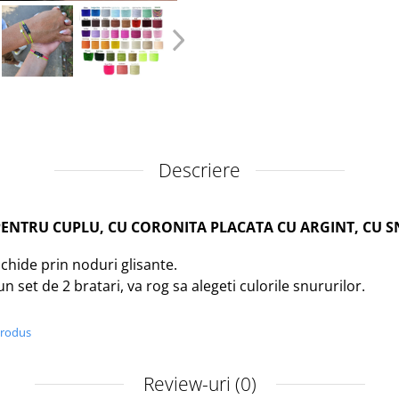
Descriere
 PENTRU CUPLU, CU CORONITA PLACATA CU ARGINT, CU S
nchide prin noduri glisante.
un set de 2 bratari, va rog sa alegeti culorile snururilor.
produs
Review-uri
(0)