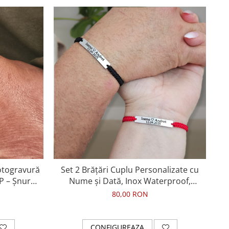
otogravură
Set 2 Brățări Cuplu Personalizate cu
Se
P – Șnur
Nume și Dată, Inox Waterproof,
cu
impletite
80,00 RON
CONFIGUREAZA