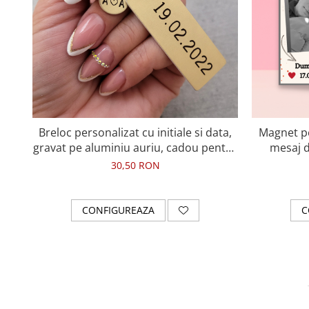
Breloc personalizat cu initiale si data,
Magnet per
gravat pe aluminiu auriu, cadou pentru
mesaj d
cuplu.
30,50 RON
CONFIGUREAZA
C