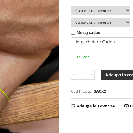
Mesaj cadou
Impachetare Cadou
In Stoc
Adauga in co
Cod Produs:
BACX2
Adauga la Favorite
Ce