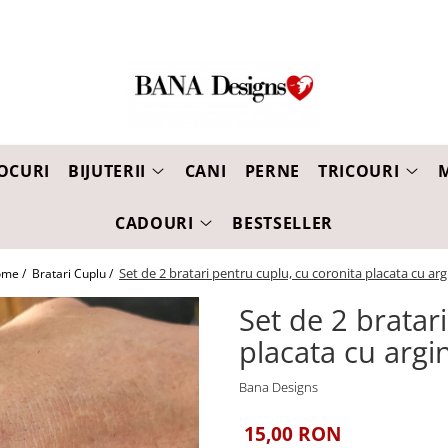
OCURI
BIJUTERII
CANI
PERNE
TRICOURI
CADOURI
BESTSELLER
Set de 2 bratari pentru cuplu, cu coronita placata cu arg
me /
Bratari Cuplu /
Set de 2 bratar
placata cu argi
Bana Designs
15,00 RON