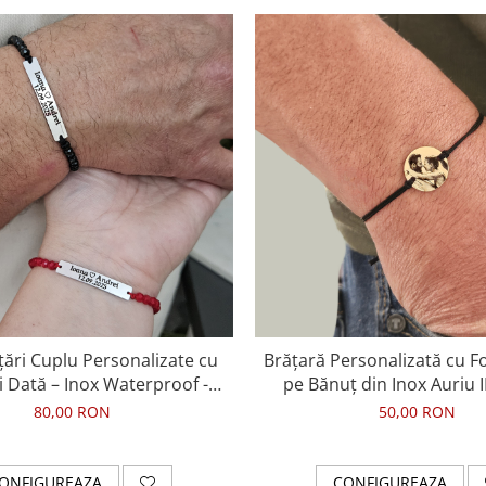
țări Cuplu Personalizate cu
Brățară Personalizată cu F
 Dată – Inox Waterproof -
pe Bănuț din Inox Auriu I
cristale
Mătăsos Reglabil
80,00 RON
50,00 RON
ONFIGUREAZA
CONFIGUREAZA