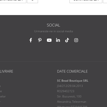
SOCIAL
Urmareste-ne in social media
 LIVRARE
DATE COMERCIALE
SC Bead Boutique SRL
a
J34/212/29.04.2013
re
RO29402723
selor
Str. Bucuresti, 100
r
Alexandria, Teleorman
Whatsapp 0723441206