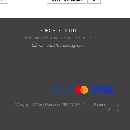
SUPORT CLIENTI
Relatii cu clientii: Luni - Vineri, Orele: 10-16
comenzi@banadesigns.ro
©Copyright SC Bead Boutique SRL 2026
Platforma E-commerce by
Gomag