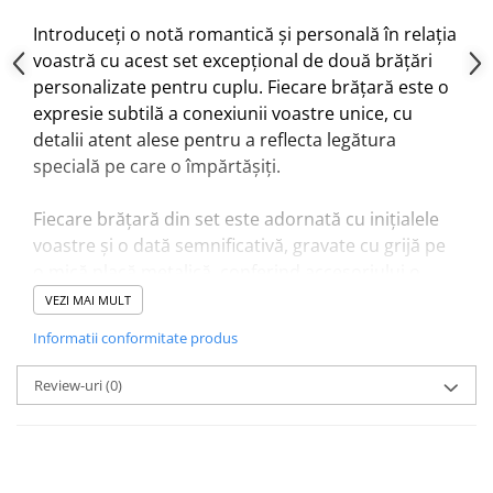
Introduceți o notă romantică și personală în relația
voastră cu acest set excepțional de două brățări
personalizate pentru cuplu. Fiecare brățară este o
expresie subtilă a conexiunii voastre unice, cu
detalii atent alese pentru a reflecta legătura
specială pe care o împărtășiți.
Fiecare brățară din set este adornată cu inițialele
voastre și o dată semnificativă, gravate cu grijă pe
o mică placă metalică, conferind accesoriului o
notă personală și memorabilă. Margelele
VEZI MAI MULT
strălucitoare din cristal adaugă o strălucire subtilă
Informatii conformitate produs
și un farmec sofisticat, reflectând lumina iubirii
voastre.
Review-uri
(0)
Realizate cu o atenție deosebită la detalii, brățările
au un snur ajustabil, asigurându-vă că acestea se
vor potrivi perfect încheieturii fiecărui partener.