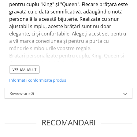
pentru cuplu "King" și "Queen". Fiecare brățară este
gravată cu o dată semnificativă, adăugând o notă
personală la această bijuterie. Realizate cu snur
ajustabil simplu, aceste brățări sunt nu doar
elegante, ci și confortabile. Alegeți acest set pentru
a vă marca conexiunea și pentru a purta cu
mândrie simbolurile voastre regale.
Bratari personalizate pentru cuplu, King, Queen si
data cu snur ajustabil simplu.
Este ajustabila, se inchide prin noduri glisante.
VEZI MAI MULT
Putem realiza orice nume/cuvant si putem
Informatii conformitate produs
schimba culoarea snurului.
*Pretul se refera la un set de 2 bratari. Cutia nu
Review-uri
(0)
este inclusa in pret, ea poate fi cumparata separat
si costa 5 lei.
*Va rugam sa folositi campul
Personalizare
,
RECOMANDARI
pentru a ne scrie care sunt datele pe care le doriti
gravate pe bratari.