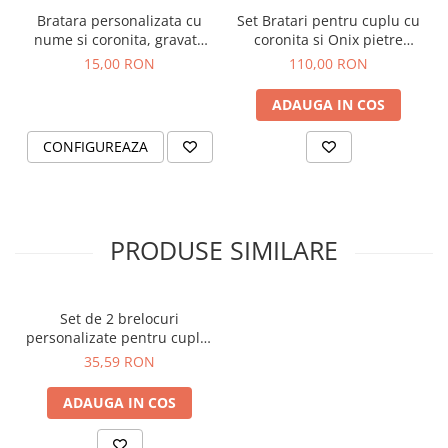
Bratara personalizata cu
Set Bratari pentru cuplu cu
nume si coronita, gravate
coronita si Onix pietre
pe banut din aluminiu rosu,
semipretioase
15,00 RON
110,00 RON
cu snur ajustabil
ADAUGA IN COS
CONFIGUREAZA
PRODUSE SIMILARE
Set de 2 brelocuri
personalizate pentru cuplu,
Her King, His Queen BR18
35,59 RON
ADAUGA IN COS