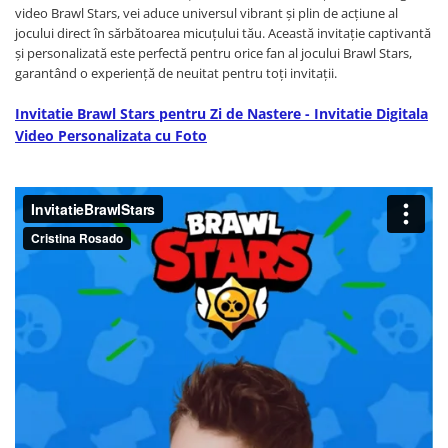
Diplome
Impachetare Cadou
video Brawl Stars, vei aduce universul vibrant și plin de acțiune al
Coliere
jocului direct în sărbătoarea micuțului tău. Această invitație captivantă
și personalizată este perfectă pentru orice fan al jocului Brawl Stars,
Brelocuri Personalizate
garantând o experiență de neuitat pentru toți invitații.
Semn de carte
Invitatie Brawl Stars pentru Zi de Nastere - Invitatie Digitala
Card metalic
Video Personalizata cu Foto
Cadouri Copii
Cadouri pentru Craciun
Cadouri 1-8 Martie
Cadouri Paste
Halloween
Portfard Personalizat
Bijuterii pentru Ea
Tablou Personalizat