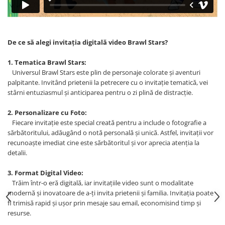
De ce să alegi invitația digitală video Brawl Stars?
1. Tematica Brawl Stars:
Universul Brawl Stars este plin de personaje colorate și aventuri
palpitante. Invitând prietenii la petrecere cu o invitație tematică, vei
stârni entuziasmul și anticiparea pentru o zi plină de distracție.
2. Personalizare cu Foto:
Fiecare invitație este special creată pentru a include o fotografie a
sărbătoritului, adăugând o notă personală și unică. Astfel, invitații vor
recunoaște imediat cine este sărbătoritul și vor aprecia atenția la
detalii.
3. Format Digital Video:
Trăim într-o eră digitală, iar invitațiile video sunt o modalitate
modernă și inovatoare de a-ți invita prietenii și familia. Invitația poate
fi trimisă rapid și ușor prin mesaje sau email, economisind timp și
resurse.