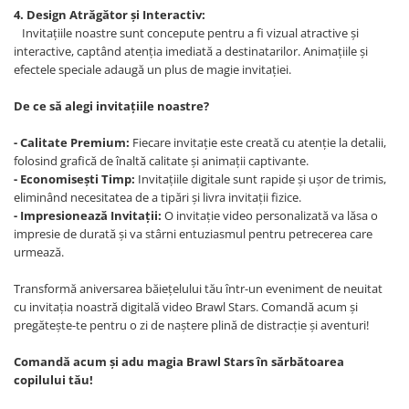
4. Design Atrăgător și Interactiv:
Invitațiile noastre sunt concepute pentru a fi vizual atractive și
interactive, captând atenția imediată a destinatarilor. Animațiile și
efectele speciale adaugă un plus de magie invitației.
De ce să alegi invitațiile noastre?
- Calitate Premium:
Fiecare invitație este creată cu atenție la detalii,
folosind grafică de înaltă calitate și animații captivante.
- Economisești Timp:
Invitațiile digitale sunt rapide și ușor de trimis,
eliminând necesitatea de a tipări și livra invitații fizice.
- Impresionează Invitații:
O invitație video personalizată va lăsa o
impresie de durată și va stârni entuziasmul pentru petrecerea care
urmează.
Transformă aniversarea băiețelului tău într-un eveniment de neuitat
cu invitația noastră digitală video Brawl Stars. Comandă acum și
pregătește-te pentru o zi de naștere plină de distracție și aventuri!
Comandă acum și adu magia Brawl Stars în sărbătoarea
copilului tău!