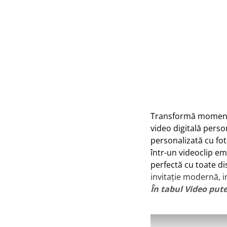
Tablou Personalizat
Transformă momentul 
video digitală person
personalizată cu foto
într-un videoclip e
perfectă cu toate dis
invitație modernă, i
În tabul Video pute