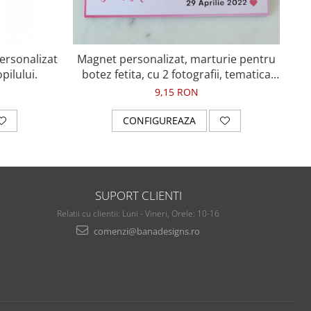
personalizat
Magnet personalizat, marturie pentru
pilului.
botez fetita, cu 2 fotografii, tematica
roz printesa, cu coronita
9,15 RON
CONFIGUREAZA
SUPORT CLIENTI
Relatii cu clientii: Luni - Vineri, Orele: 10-16
comenzi@banadesigns.ro