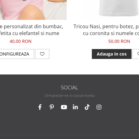
e personalizat din bumbac,
Tricou Nasi, pentru botez, 
etita cu elefantel si nume
cu coronita si numele co
40,00 RON
50,00 RON
ONFIGUREAZA
Adauga in cos
SOCIAL
Urmareste-ne in social media