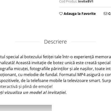
Cod Produs:
InviteBV1
Adauga la Favorite
Ce
Descriere
special al botezului fetiței tale într-o experiență memorab
alizată! Această invitație de botez unică este creată special 
grafia micuței, fotografiile părinților și ale nașilor, toate 
moționant, cu melodie de fundal. Formatul MP4 asigură o com
pozitivele, de la telefoane mobile la televizoare smart. Surpr
nteractivă și plină de emoție!
ți vizualiza un model al invitației.