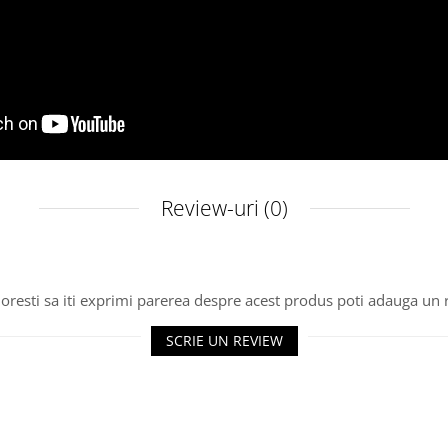
ipale:
Review-uri
(0)
P4, ideal pentru distribuirea rapidă prin email sau social m
daugă o notă emoționantă invitației tale.
Creat special pentru botezul fetiței tale.
oresti sa iti exprimi parerea despre acest produs poti adauga un 
mite invitațiile rapid și ușor, economisind timp și resurse.
 amintire de neuitat pentru tine și invitații tăi.
SCRIE UN REVIEW
ția video digitală pentru botez fetiță și adaugă un strop d
pecial! 🎀✨