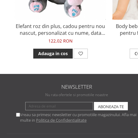
Elefant roz din plus, cadou pentru nou
Body beb
nascut, personalizat cu nume, data
pentru f
nasterii si colier din perle cu initiala
122,02 RON
Adauga in cos
C
NEWSLETTER
Nu rata ofertele si promotiile noastre
Vreau sa primesc newsletter cu promotiile magazinului. Afla mai
multe in
Politica de Confidentialitate