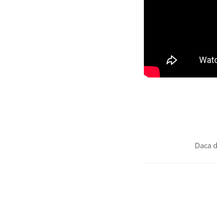
Caracteristici princ
Format digital:
M
Melodie audio:
A
Design modern:
Beneficii:
Daca d
Conveniență:
Tri
Emoție:
Creează o
Comandă acum invita
evenimentului tău s