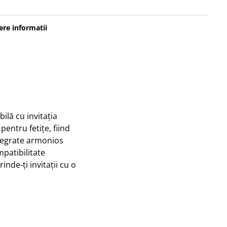
re informatii
ilă cu invitația
pentru fetițe, fiind
integrate armonios
patibilitate
inde-ți invitații cu o