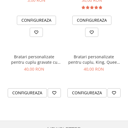
3,00 RON
30,00 RON
CONFIGUREAZA
CONFIGUREAZA
Bratari personalizate
Bratari personalizate
pentru cuplu gravate cu
pentru cuplu, King, Queen
nume si inimioara, cu
si data cu snur ajustabil
40,00 RON
40,00 RON
inchidere ajustabila
simplu
CONFIGUREAZA
CONFIGUREAZA