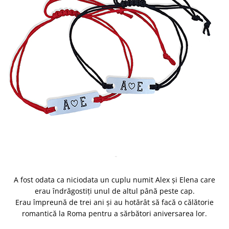
Diplome
Impachetare Cadou
Coliere
Brelocuri Personalizate
Semn de carte
Card metalic
Cadouri Copii
Cadouri pentru Craciun
Cadouri 1-8 Martie
Cadouri Paste
Halloween
Portfard Personalizat
Bijuterii pentru Ea
A fost odata ca niciodata un cuplu numit Alex și Elena care
Tablou Personalizat
erau îndrăgostiți unul de altul până peste cap.
Erau împreună de trei ani și au hotărât să facă o călătorie
romantică la Roma pentru a sărbători aniversarea lor.