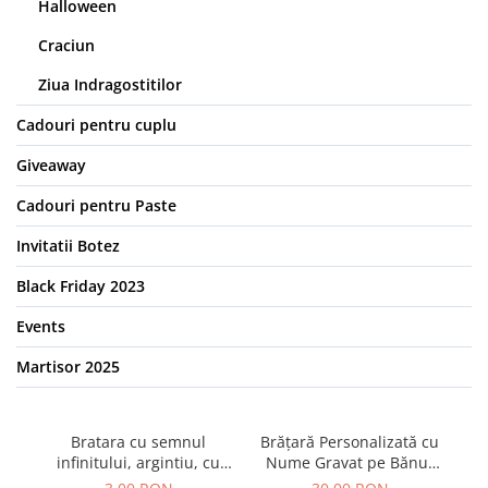
Halloween
Craciun
Ziua Indragostitilor
Cadouri pentru cuplu
Giveaway
Cadouri pentru Paste
Invitatii Botez
Black Friday 2023
Events
Martisor 2025
Bratara cu semnul
Brățară Personalizată cu
infinitului, argintiu, cu
Nume Gravat pe Bănuț
in
snur ajustabil
Placat cu Aur
cu