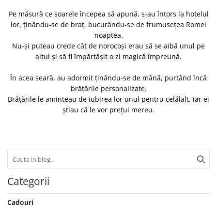
Pe măsură ce soarele începea să apună, s-au întors la hotelul
lor, ținându-se de braț, bucurându-se de frumusețea Romei
noaptea.
Nu-și puteau crede cât de norocoși erau să se aibă unul pe
altul și să fi împărtășit o zi magică împreună.
În acea seară, au adormit ținându-se de mână, purtând încă
brățările personalizate.
Brățările le aminteau de iubirea lor unul pentru celălalt, iar ei
știau că le vor prețui mereu.
Categorii
Cadouri