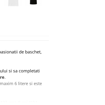
pasionatii de baschet,
ului si sa completati
re
.
maxim 6 litere si este
(122 cm), 8 ani (134