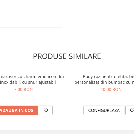
stru
PRODUSE SIMILARE
 martisor cu charm emoticon din
Body roz pentru fetita, b
 inoxidabil, cu snur ajustabil
personalizat din bumbac cu 
inimioara roz inchis glitt
7,00 RON
40,00 RON
ADAUGA IN COS
CONFIGUREAZA