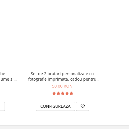
ebe
Set de 2 bratari personalizate cu
Set de 
nume si
fotografie imprimata, cadou pentru
Fotografi
er
cuplu
Emoț
50,00 RON
CONFIGUREAZA
C