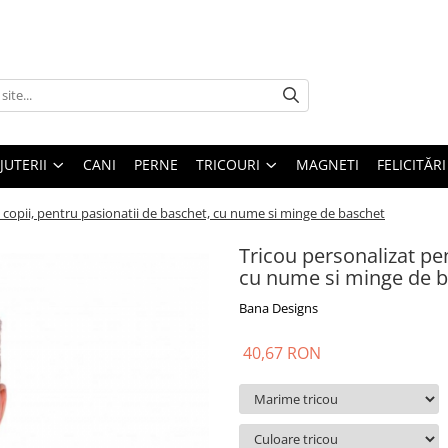
IJUTERII
CANI
PERNE
TRICOURI
MAGNETI
FELICITĂRI
 copii, pentru pasionatii de baschet, cu nume si minge de baschet
Tricou personalizat pen
cu nume si minge de 
Bana Designs
40,67 RON