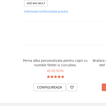
cm), 10 ani (146 cm), 12 ani (158 cm)
VEZI MAI MULT
Culori disponibile tricou: alb, negru, alba
Informatii conformitate produs
Culori disponibile imprimeu: alb, negru
Tricourile pot fi spalate la 40° C
100% bumbac, 160 g/m²
Perna alba personalizata pentru copii cu
Bratara
numele fetitei si curcubeu
otel
45,00 RON
CONFIGUREAZA