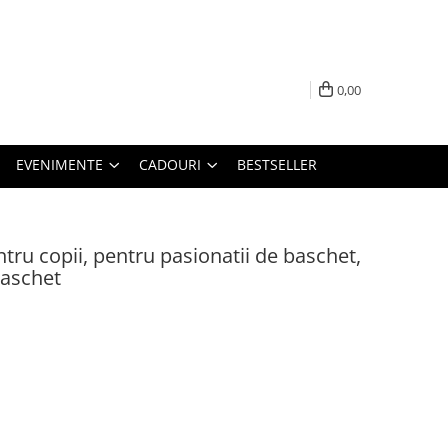
0,00
EVENIMENTE
CADOURI
BESTSELLER
tru copii, pentru pasionatii de baschet,
baschet