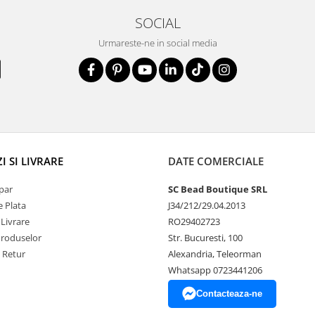
SOCIAL
Urmareste-ne in social media
 SI LIVRARE
DATE COMERCIALE
par
SC Bead Boutique SRL
 Plata
J34/212/29.04.2013
 Livrare
RO29402723
Produselor
Str. Bucuresti, 100
e Retur
Alexandria, Teleorman
Whatsapp 0723441206
Contacteaza-ne