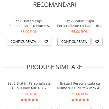
💡 Noi vom elimina fundalul și vom grava doar
RECOMANDARI
pisica, pentru un aspect curat și elegant.
🐾 Detalii produs
Set 2 Brățări Cuplu
Set 2 Brățări Cuplu
Personalizate cu Nume și
Personalizate cu Dată – Inox
• Material:
oțel inoxidabil (inox)
Dată – Inox Waterproof
Waterproof
65,00 RON
65,00 RON
• Rezistent la apă, nu ruginește, nu se decolorează
• Diametru: aproximativ
28 mm
CONFIGUREAZA
CONFIGUREAZA
• Gravură laser de precizie, permanentă și detaliată
• Design minimalist și elegant
PRODUSE SIMILARE
🎁 Cadoul perfect pentru
• Iubitori de pisici
• Stăpâni de animale de companie
• Cadou personalizat cu emoție
Set 2 Brățări Personalizate
Brățară Personalizată cu
Cuplu Inox Aur 18K –
Nume și Cruciuță – Inox Aur
• Amintire pentru un animal drag
Waterproof
IP
90,00 RON
35,00 RON
• Cadou aniversar sau de suflet