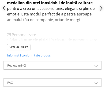
medalion din oțel inoxidabil de înaltă calitate
,
pentru a crea un accesoriu unic, elegant și plin de
emoție. Este modul perfect de a păstra aproape
animalul tău de companie, oriunde mergi.
💌 Personalizare
• Adaugă
numele pisicii
în căsuța de personalizare
• Trimite
fotografia pisicii
prin mesaj pe Etsy după
VEZI MAI MULT
plasarea comenzii
Informatii conformitate produs
Review-uri
(0)
📸 Ghid pentru fotografie
Pentru cele mai bune rezultate de gravare:
• Alege o fotografie
clară, de înaltă rezoluție
• Evită imaginile foarte luminoase sau cu prea mult
FAQ
alb
• Fotografiile cu
contrast bun
oferă cele mai
detaliate rezultate