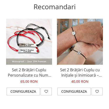
Recomandari
Set 2 Brățări Cuplu
Set 2 Brățări Cuplu cu
Personalizate cu Nume
Inițiale și Inimioară –
și Dată – Inox
Bănuț Inox Waterproof
65,00 RON
40,00 RON
Waterproof
CONFIGUREAZA
CONFIGUREAZA