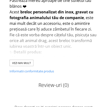
Păstrează mereu aproape de tine sufletul tău
blănos ❤️
Acest
breloc personalizat din inox, gravat cu
fotografia animalului tău de companie
, este
mai mult decât un accesoriu, este o amintire
prețioasă care îți aduce zâmbetul în fiecare zi.
Fie că este vorba despre cățelul tău, pisicuța sau
orice alt animal drag, acest breloc transformă
iubirea voastră într-un obiect unic.
✨
Detalii produs:
• Material: Inox rezistent la apă, nu oxidează
• Dimensiune pandant rotund: 3,5 cm
VEZI MAI MULT
• Gravare: laser de înaltă precizie
Informatii conformitate produs
• Culoare: argintiu, aspect modern și elegant
📸
Instrucțiuni pentru fotografie:
Review-uri
(0)
Te rugăm să atașezi fotografia dorită.
Pentru un rezultat cât mai frumos, alege o
imagine clară, luminoasă și de bună calitate.
Vom elimina fundalul și vom grava fotografia pe