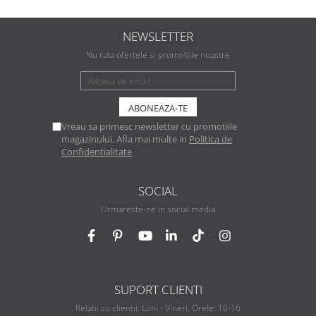
NEWSLETTER
Nu rata ofertele si promotiile noastre
Vreau sa primesc newsletter cu promotiile
magazinului. Afla mai multe in
Politica de
Confidentialitate
SOCIAL
Urmareste-ne in social media
SUPORT CLIENTI
Relatii cu clientii: Luni - Vineri, Orele: 10-16