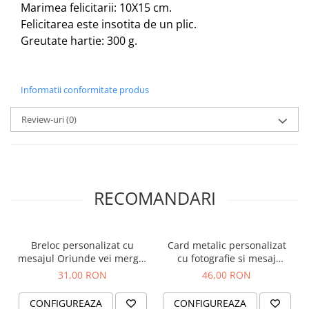
Marimea felicitarii: 10X15 cm.
Felicitarea este insotita de un plic.
Greutate hartie: 300 g.
Informatii conformitate produs
Review-uri
(0)
RECOMANDARI
Breloc personalizat cu
Card metalic personalizat
mesajul Oriunde vei merge,
cu fotografie si mesaj
nu uita sa te intorci mereu
gravat, insertie portofel,
31,00 RON
46,00 RON
la mine, gravat pe
wallet card
dreptunghi din aluminiu
CONFIGUREAZA
CONFIGUREAZA