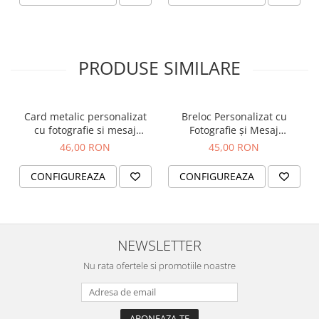
PRODUSE SIMILARE
Card metalic personalizat
Breloc Personalizat cu
cu fotografie si mesaj
Fotografie și Mesaj
gravat, insertie portofel,
Imprimat – Cadou
46,00 RON
45,00 RON
wallet card
Emoționant pentru Iubit
sau Persoană Dragă
CONFIGUREAZA
CONFIGUREAZA
NEWSLETTER
Nu rata ofertele si promotiile noastre