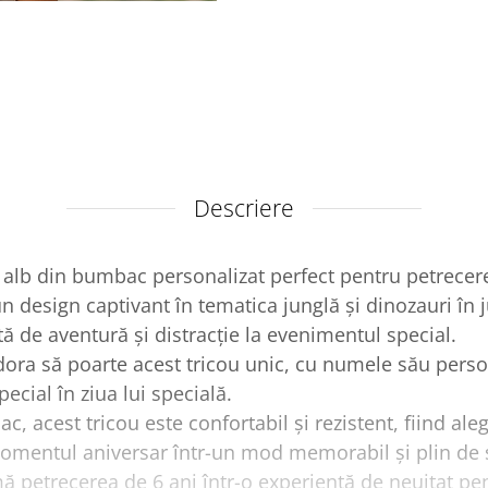
Descriere
 alb din bumbac personalizat perfect pentru petrecere
n design captivant în tematica junglă și dinozauri în ju
ă de aventură și distracție la evenimentul special.
dora să poarte acest tricou unic, cu numele său person
ecial în ziua lui specială.
c, acest tricou este confortabil și rezistent, fiind ale
omentul aniversar într-un mod memorabil și plin de 
ă petrecerea de 6 ani într-o experiență de neuitat pe