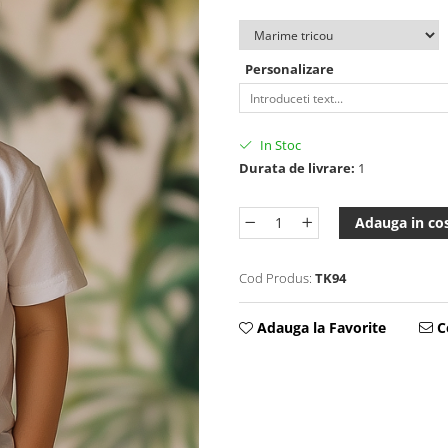
Personalizare
In Stoc
Durata de livrare:
1
Adauga in co
Cod Produs:
TK94
Adauga la Favorite
Ce