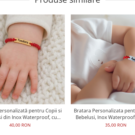
ersonalizată pentru Copii si
Bratara Personalizata pentr
i din Inox Waterproof, cu
Bebelusi, Inox Waterproo
cristale rosii
Cristale
40,00 RON
35,00 RON