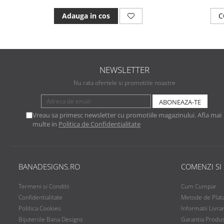
Adauga in cos
C
NEWSLETTER
Nu rata ofertele si promotiile noastre
Vreau sa primesc newsletter cu promotiile magazinului. Afla mai
multe in
Politica de Confidentialitate
BANADESIGNS.RO
COMENZI SI
Termeni si Conditii
Cum Cumpar
Confidentialitate
Metode de Plat
Politica Cookies
Informatii Livra
Bijuteriile Bana Designs
Garantia Produ