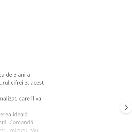
a de 3 ani a
rul cifrei 3, acest
alizat, care îl va
gerea ideală
stil. Comandă
ntru micuțul tău