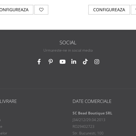
ONFIGUREAZA
CONFIGUREAZA
SOCIAL
Urmareste-ne in social media
 LIVRARE
DATE COMERCIALE
SC Bead Boutique SRL
a
J34/212/29.04.2013
re
RO29402723
selor
Str. Bucuresti, 100