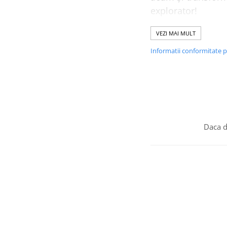
explorator!
Cum pot personaliz
VEZI MAI MULT
* Introdu numele co
Informatii conformitate 
Tricourile pot fi spa
100% bumbac, 160 
Daca d