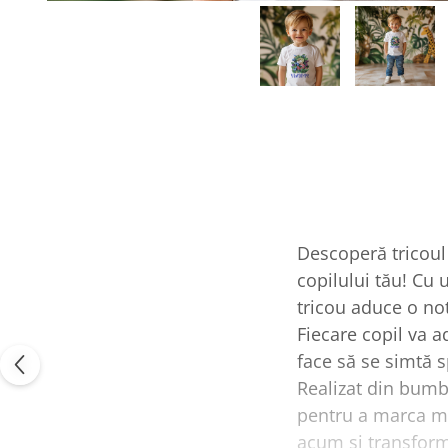
Tablou Personalizat
Descoperă tricoul
copilului tău! Cu u
tricou aduce o not
Fiecare copil va a
face să se simtă sp
Realizat din bumba
pentru a marca m
acum și transform