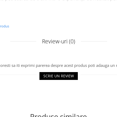
a tricoul?
pilului in campul Personalizare
produs
late la 40° C
Review-uri
(0)
g/m²
oresti sa iti exprimi parerea despre acest produs poti adauga un 
SCRIE UN REVIEW
Produse similare