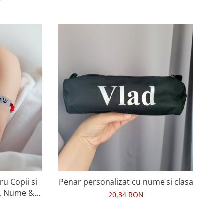
u Copii si
Penar personalizat cu nume si clasa
P
f, Nume &
me
20,34 RON