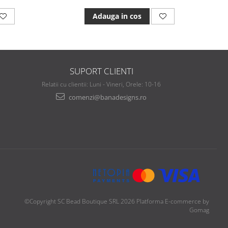
Adauga in cos
SUPORT CLIENTI
Relatii cu clientii: Luni - Vineri, Orele: 10-16
comenzi@banadesigns.ro
©Copyright SC Bead Boutique SRL 2026
Platforma E-commerce by
Gomag