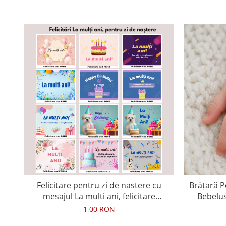
Felicitare pentru zi de nastere cu
Brățară P
mesajul La multi ani, felicitare
Bebelus
aniversara
1,00 RON