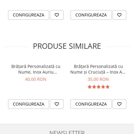
CONFIGUREAZA
CONFIGUREAZA
PRODUSE SIMILARE
Brățară Personalizată cu
Brățară Personalizată cu
Nume, Inox Auriu
Nume și Cruciuță – Inox Aur
Waterproof, bilute pentru
IP
40,00 RON
35,00 RON
bebelusi
CONFIGUREAZA
CONFIGUREAZA
NEWSLETTER