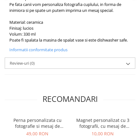
Pe fata canii vom personaliza fotografia cuplului, in forma de
inimiora si pe spate un putem imprima un mesaj special.
Material: ceramica
Finisaj: lucios
Volum: 330 ml
Poate fi spalata la masina de spalat vase si este dishwasher safe.
Informatii conformitate produs
Review-uri
(0)
RECOMANDARI
Perna personalizata cu
Magnet personalizat cu 3
fotografie si mesaj de
fotografii, cu mesaj de
dragoste, cadou pentru
dragoste.
49,00 RON
10,00 RON
cuplu