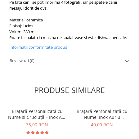
Pe fata canii se pot imprima 4 fotografii, iar pe spatele canii
mesajul dorit de dvs.
Material: ceramica
Finisaj: lucios
Volum: 330 ml
Poate fi spalata la masina de spalat vase si este dishwasher safe.
Informatii conformitate produs
Review-uri
(0)
PRODUSE SIMILARE
Brățară Personalizată cu
Brățară Personalizată cu
Nume și Cruciuță – Inox Aur
Nume, Inox Auriu
IP
Waterproof, bilute pentru
35,00 RON
40,00 RON
bebelusi