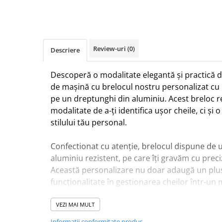
Review-uri
(0)
Descriere
Descoperă o modalitate elegantă și practică de
de mașină cu brelocul nostru personalizat c
pe un dreptunghi din aluminiu. Acest breloc r
modalitate de a-ți identifica ușor cheile, ci și o
stilului tău personal.
Confectionat cu atenție, brelocul dispune de 
aluminiu rezistent, pe care îți gravăm cu pre
Această personalizare nu doar adaugă un plus 
funcționalitate în gestionarea cheilor într-un 
Materialul de înaltă calitate asigură durabilit
VEZI MAI MULT
uzura zilnică. Prin designul său simplu și mo
Informatii conformitate produs