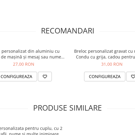
un cadou practic și de bun
u pentru cineva special,
RECOMANDARI
vat este o alegere
că găsești întotdeauna
loc practic și
 personalizat din aluminiu cu
Breloc personalizat gravat cu
de mașină și mesaj sau nume
Condu cu grija, cadou pentr
un mesaj special, dorit de
cuplu – cadou unic
27,00 RON
31,00 RON
lectati din lista
CONFIGUREAZA
CONFIGUREAZA
ima un mesaj.
PRODUSE SIMILARE
rsonalizata pentru cuplu, cu 2
rafii, nume si multe inimioare