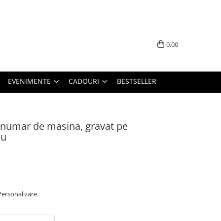
0,00
EVENIMENTE
CADOURI
BESTSELLER
u numar de masina, gravat pe
iu
Personalizare.