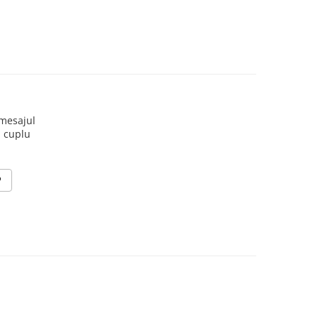
 mesajul
u cuplu