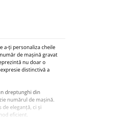
 a-ți personaliza cheile
u număr de mașină gravat
eprezintă nu doar o
 expresie distinctivă a
un dreptunghi din
cizie numărul de mașină.
de eleganță, ci și
mod eficient.
ate, protejând brelocul de
dern, acest breloc adaugă