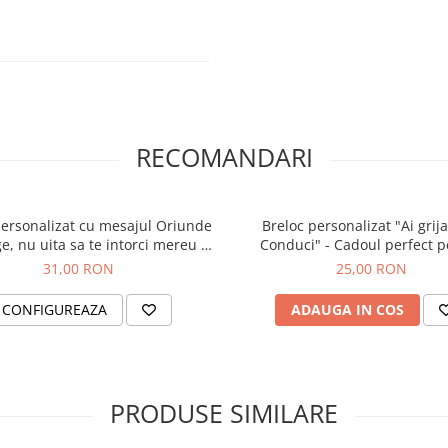
RECOMANDARI
personalizat cu mesajul Oriunde
Breloc personalizat "Ai grij
e, nu uita sa te intorci mereu la
Conduci" - Cadoul perfect 
e, gravat pe dreptunghi din
persoana iubită
31,00 RON
25,00 RON
aluminiu
CONFIGUREAZA
ADAUGA IN COS
PRODUSE SIMILARE