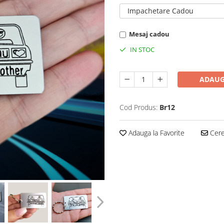
Impachetare Cadou
Mesaj cadou
IN STOC
ADAUG
Cod Produs:
Br12
Adauga la Favorite
Cere 