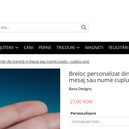
IJUTERII
CANI
PERNE
TRICOURI
MAGNETI
FELICITĂRI
umăr de mașină și mesaj sau nume cuplu – cadou unic
Breloc personalizat di
mesaj sau nume cuplu
Bana Designs
27,00 RON
Personalizare