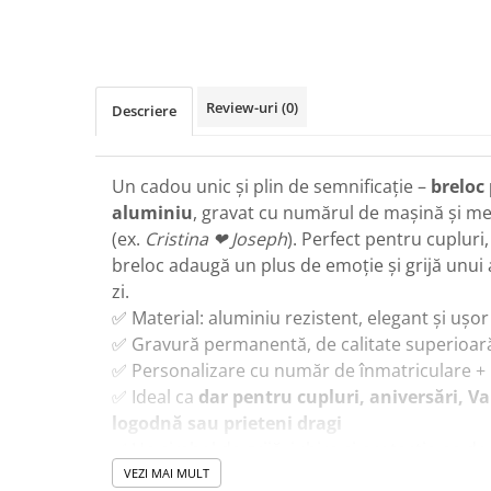
Review-uri
(0)
Descriere
Un cadou unic și plin de semnificație –
breloc
aluminiu
, gravat cu numărul de mașină și me
(ex.
Cristina ❤ Joseph
). Perfect pentru cupluri,
breloc adaugă un plus de emoție și grijă unui 
zi.
✅ Material: aluminiu rezistent, elegant și ușor
✅ Gravură permanentă, de calitate superioar
✅ Personalizare cu număr de înmatriculare +
✅ Ideal ca
dar pentru cupluri, aniversări, V
logodnă sau prieteni dragi
✅ Un simbol de grijă, iubire și protecție pe dru
Fă dintr-un simplu breloc un
accesoriu perso
VEZI MAI MULT