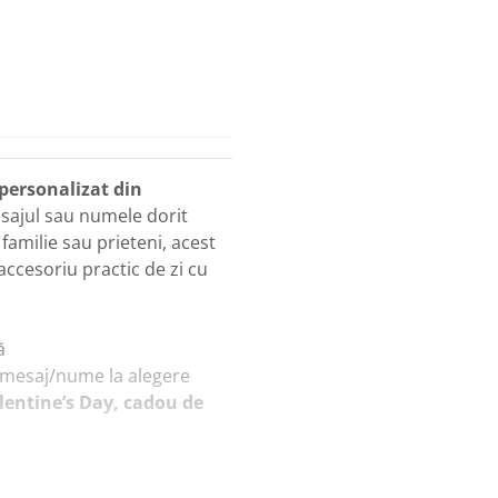
 personalizat din
sajul sau numele dorit
 familie sau prieteni, acest
accesoriu practic de zi cu
ă
 mesaj/nume la alegere
alentine’s Day, cadou de
murile vieții 🚗❤️
nal și memorabil
pentru