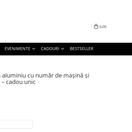
0,00
EVENIMENTE
CADOURI
BESTSELLER
n aluminiu cu număr de mașină și
 – cadou unic