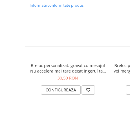
persoana iubită.
Informatii conformitate produs
Breloc personalizat, gravat cu mesajul
Breloc 
Nu accelera mai tare decat ingerul tau
vei merg
poate sa zboare, cu initiala
min
30,50 RON
CONFIGUREAZA