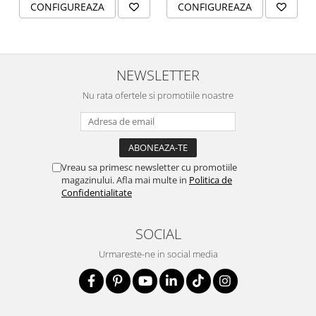
CONFIGUREAZA
CONFIGUREAZA
timpul sărbătorilor de iarnă. Adaugă o notă
personală și festivă ținutei tale cu această brățară
deosebită, care te va însoți cu eleganță în timpul
magiei Crăciunului.
NEWSLETTER
Bratara poate fi personalizata cu nume.
Nu rata ofertele si promotiile noastre
Cum pot personaliza bratara?
* Introdu numele in campul Personalizare
* Alege marimea bratarii
Vreau sa primesc newsletter cu promotiile
magazinului. Afla mai multe in
Politica de
Confidentialitate
SOCIAL
Urmareste-ne in social media