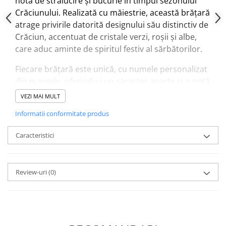
notă de strălucire și bucurie în timpul sezonului
Crăciunului. Realizată cu măiestrie, această brățară
atrage privirile datorită designului său distinctiv de
Crăciun, accentuat de cristale verzi, roșii și albe,
care aduc aminte de spiritul festiv al sărbătorilor.
Fiecare brățară este unică, cu numele personalizat
din margele, oferindu-i un caracter aparte și o notă
sentimentală. Cristalele strălucitoare de diferite
VEZI MAI MULT
culori adaugă o aură elegantă și festivă, reflectând
Informatii conformitate produs
atmosfera magică a Crăciunului. Snurul ajustabil
permite purtarea confortabilă și se potrivește
Caracteristici
perfect încheieturii tale, adaptându-se
preferințelor tale de stil.
Review-uri
(0)