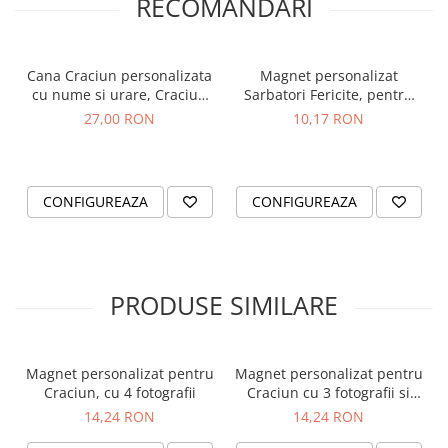
RECOMANDARI
Cana Craciun personalizata
Magnet personalizat
cu nume si urare, Craciun
Sarbatori Fericite, pentru
Fericit, cu gnom si brad de
Craciun, cu 3 fotografii
27,00 RON
10,17 RON
Craciun
CONFIGUREAZA
CONFIGUREAZA
PRODUSE SIMILARE
Această brățară personalizată nu este doar un
accesoriu de modă, ci și o modalitate minunată de
a sărbători spiritul Crăciunului și de a oferi un
Magnet personalizat pentru
Magnet personalizat pentru
cadou cu adevărat special celor dragi. Cu
Craciun, cu 4 fotografii
Craciun cu 3 fotografii si
mesaj
strălucirea aurie și strălucirea cristalelor, această
14,24 RON
14,24 RON
brățară devine un simbol al bucuriei și al iubirii în