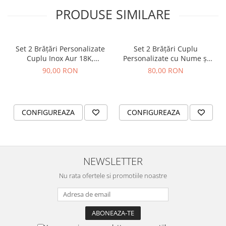
PRODUSE SIMILARE
Set 2 Brățări Personalizate
Set 2 Brățări Cuplu
Cuplu Inox Aur 18K,
Personalizate cu Nume și
Waterproof, Snur Macrame
Dată – Inox Waterproof -
90,00 RON
80,00 RON
cristale
CONFIGUREAZA
CONFIGUREAZA
NEWSLETTER
Nu rata ofertele si promotiile noastre