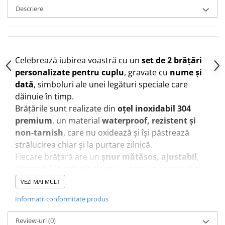
Descriere
Celebrează iubirea voastră cu un
set de 2 brățări
personalizate pentru cuplu
, gravate cu
nume și
dată
, simboluri ale unei legături speciale care
dăinuie în timp.
Brățările sunt realizate din
oțel inoxidabil 304
premium
, un material
waterproof, rezistent și
non-tarnish
, care nu oxidează și își păstrează
strălucirea chiar și la purtare zilnică.
Fiecare brățară are un
șnur mătăsos, ajustabil
,
disponibil în culorile dorite — potrivit pentru el și
ea.
VEZI MAI MULT
Designul minimalist și gravura fină cu laser conferă
Informatii conformitate produs
un aer elegant și modern, transformând aceste
brățări într-un
cadou romantic și personalizat
,
Review-uri
(0)