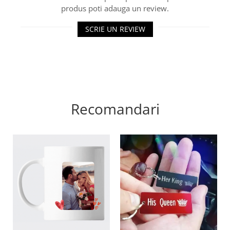
❤️ Culori șnur disponibile: negru, roșu, alb,
produs poti adauga un review.
verde, verde închis, bleu, albastru, roz neon,
galben, roșu închis, albastru intens, indigo,
SCRIE UN REVIEW
colorat, roz
❤️ Ambalaj: fiecare brățară vine așezată pe un
carton cu design special și ambalată într-o
pungă transparentă
🎁
Perfectă pentru:
Cadou religios pentru bărbați, femei sau
Recomandari
adolescenți
Cadou pentru botez, confirmare sau alte
ocazii speciale
Brățară creștină cu simbol de protecție și
credință
Accesoriu zilnic care transmite speranță și
putere
Cadou personalizat cu mesaj religios pentru
cei dragi
Această brățară este
realizată la comandă
și