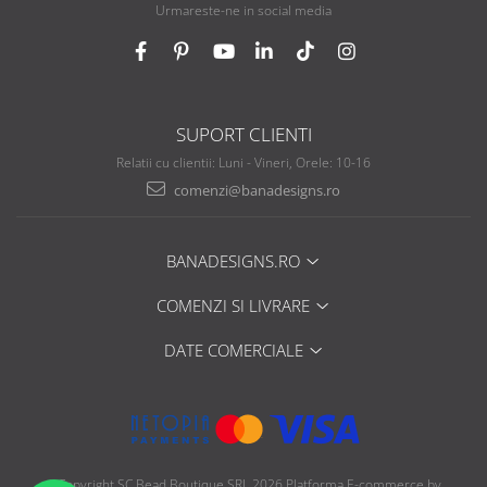
Urmareste-ne in social media
SUPORT CLIENTI
Relatii cu clientii: Luni - Vineri, Orele: 10-16
comenzi@banadesigns.ro
BANADESIGNS.RO
COMENZI SI LIVRARE
DATE COMERCIALE
©Copyright SC Bead Boutique SRL 2026
Platforma E-commerce by