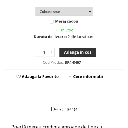
Tablou Personalizat
Mesaj cadou
In Stoc
Durata de livrare:
2 zile lucratoare
Adauga in cos
Cod Produs:
BR1-8467
Adauga la Favorite
Cere informatii
Descriere
Poartă mereu credința aproape de tine cu