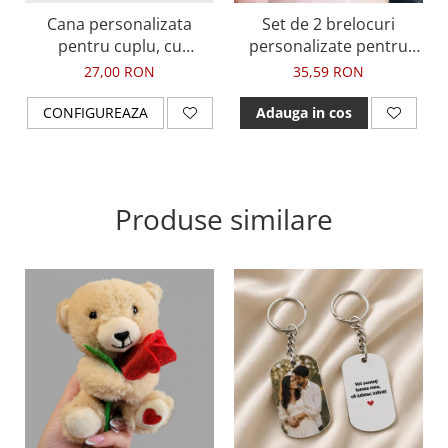
livrată cu atenție, pentru a fi un dar memorabil
Cana personalizata
Set de 2 brelocuri
și de suflet.
pentru cuplu, cu
personalizate pentru
fotografie, nume si
cuplu, Her King, His
27,00 RON
35,59 RON
multe inimioare
Queen BR18
CONFIGUREAZA
Adauga in cos
Produse similare