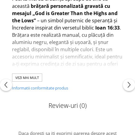
această
brățară personalizată gravată cu
mesajul „God is Greater Than the Highs and
the Lows”
– un simbol puternic de speranță și
încredere inspirat din versetul biblic
Ioan 16:33
.
Brățara este realizată manual, cu plăcuță din
aluminiu negru, elegantă și ușoară, și șnur
reglabil, disponibil în multiple culori. Este un
accesoriu minimalist și semnificativ, ideal pentru
a-ți exprima credința zi de zi sau pentru a oferi
un cadou cu adevărat special.
✨
Detalii produs:
VEZI MAI MULT
❤️ Dimensiune plăcuță: 35 x 10 mm, aluminiu
Informatii conformitate produs
negru rezistent
❤️ Personalizare: gravură standard
God is
Review-uri
(0)
Greater Than the Highs and the Lows
sau mesaj
la alegere
❤️ Șnur reglabil: 18–21 cm (7–8 inch), se închide
prin noduri glisante
Daca doresti sa iti exprimi parerea despre acest