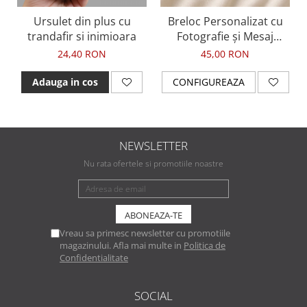
Ursulet din plus cu
Breloc Personalizat cu
trandafir si inimioara
Fotografie și Mesaj
Imprimat – Cadou
24,40 RON
45,00 RON
Emoționant pentru Iubit
sau Persoană Dragă
Adauga in cos
CONFIGUREAZA
NEWSLETTER
Nu rata ofertele si promotiile noastre
Vreau sa primesc newsletter cu promotiile
magazinului. Afla mai multe in
Politica de
Confidentialitate
SOCIAL