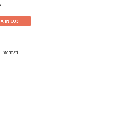
e
A IN COS
informatii