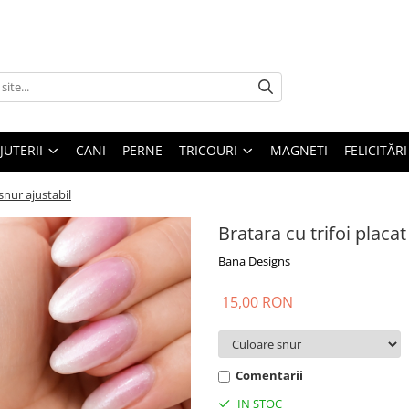
IJUTERII
CANI
PERNE
TRICOURI
MAGNETI
FELICITĂRI
 snur ajustabil
Bratara cu trifoi placat
Bana Designs
15,00 RON
Comentarii
IN STOC