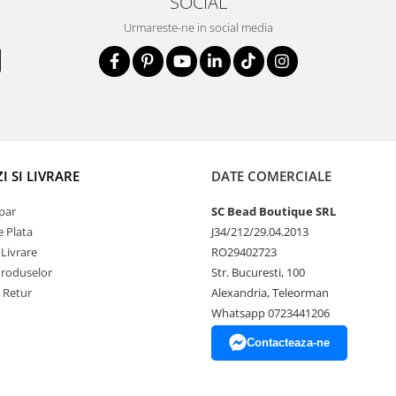
SOCIAL
Urmareste-ne in social media
 SI LIVRARE
DATE COMERCIALE
par
SC Bead Boutique SRL
 Plata
J34/212/29.04.2013
 Livrare
RO29402723
Produselor
Str. Bucuresti, 100
e Retur
Alexandria, Teleorman
Whatsapp 0723441206
Contacteaza-ne