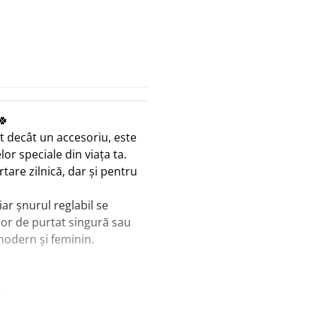
🍀
lt decât un accesoriu, este
lor speciale din viața ta.
tare zilnică, dar și pentru
iar șnurul reglabil se
șor de purtat singură sau
modern și feminin.
m
re
sante