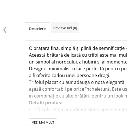
Review-uri
(0)
Descriere
O brățară fină, simplă și plină de semnificație 
Această brățară delicată cu trifoi este mai mu
un simbol al norocului, al iubirii și al momente
Designul minimalist o face perfectă pentru pur
a fi oferită cadou unei persoane dragi.
Trifoiul placat cu aur adaugă o notă elegantă, 
așază confortabil pe orice încheietură. Este u
în combinație cu alte brățări, pentru un look 
Detalii produs:
• Trifoi placat cu aur, dimensiune aprox. 6 m
• Șnur rezistent, cu aspect fin, plăcut la purta
• Sistem de închidere reglabil, prin noduri gli
VEZI MAI MULT