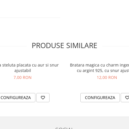
ea încheieturilor
 bună, pentru persoana
ul tău, purtat la mână 🍀
PRODUSE SIMILARE
 steluta placata cu aur si snur
Bratara magica cu charm inger
ajustabil
cu argint 925, cu snur ajus
7,00 RON
12,00 RON
CONFIGUREAZA
CONFIGUREAZA