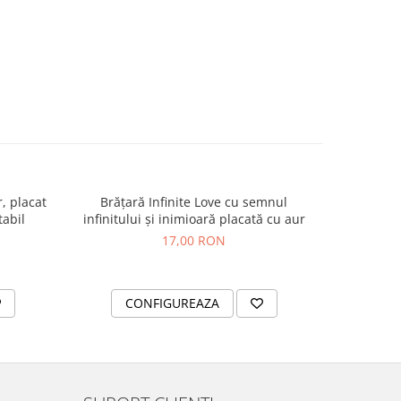
, placat
Brățară Infinite Love cu semnul
Bratara ma
tabil
infinitului și inimioară placată cu aur
otel in
17,00 RON
CONFIGUREAZA
AD