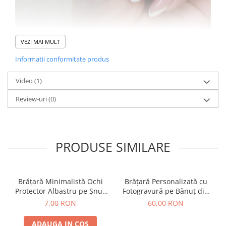
VEZI MAI MULT
Informatii conformitate produs
Video
(1)
Review-uri
(0)
PRODUSE SIMILARE
Brățară Minimalistă Ochi
Brățară Personalizată cu
Protector Albastru pe Șnur
Fotogravură pe Bănuț din
Mustar – Brățară Talisman
Inox Argintiu 304
7,00 RON
60,00 RON
Noroc și Protecție,
Ajustabilă cu Noduri
ADAUGA IN COS