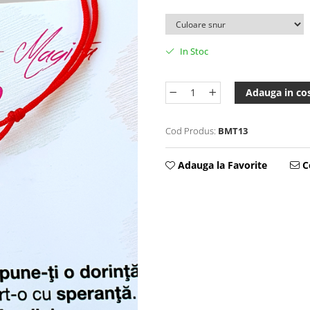
In Stoc
Adauga in co
Cod Produs:
BMT13
Adauga la Favorite
Ce