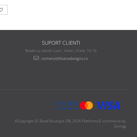
SUPORT CLIENTI
Relatii cu clientii: Luni - Vineri, Orele: 10-16
comenzi@banadesigns.ro
©Copyright SC Bead Boutique SRL 2026
Platforma E-commerce by
Gomag