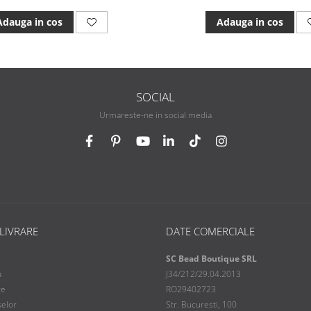
Adauga in cos
Adauga in cos
SOCIAL
Urmareste-ne in social media
 LIVRARE
DATE COMERCIALE
SC Bead Boutique SRL
a
J34/212/29.04.2013
re
RO29402723
selor
Str. Bucuresti, 100