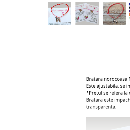
Tablou Personalizat
Bratara norocoasa M
Este ajustabila, se i
*Pretul se refera la
Bratara este impach
transparenta.