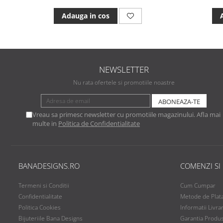
Adauga in cos
NEWSLETTER
Nu rata ofertele si promotiile noastre
Vreau sa primesc newsletter cu promotiile magazinului. Afla mai
multe in
Politica de Confidentialitate
BANADESIGNS.RO
COMENZI SI
Termeni si Conditii
Cum Cumpar
Confidentialitate
Metode de Plat
Politica Cookies
Informatii Livra
Bijuteriile Bana Designs
Garantia Produ