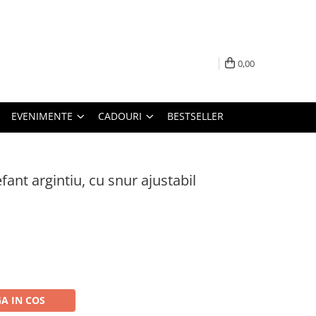
0,00
EVENIMENTE
CADOURI
BESTSELLER
fant argintiu, cu snur ajustabil
A IN COS