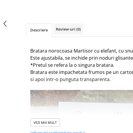
Review-uri
(0)
Descriere
Bratara norocoasa Martisor cu elefant, cu snu
Este ajustabila, se inchide prin noduri glisante
*Pretul se refera la o singura bratara.
Bratara este impachetata frumos pe un carto
si apoi intr-o punguta transparenta.
VEZI MAI MULT
Informatii conformitate produs