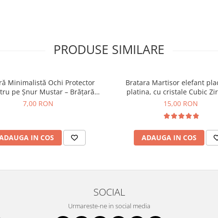
PRODUSE SIMILARE
ră Minimalistă Ochi Protector
Bratara Martisor elefant pla
tru pe Șnur Mustar – Brățară
platina, cu cristale Cubic Zi
n Noroc și Protecție, Ajustabilă
7,00 RON
15,00 RON
cu Noduri Kabbalah
ADAUGA IN COS
ADAUGA IN COS
SOCIAL
Urmareste-ne in social media