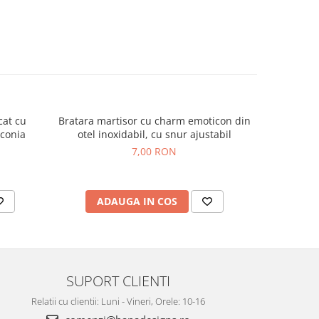
cat cu
Bratara martisor cu charm emoticon din
Bratara M
rconia
otel inoxidabil, cu snur ajustabil
placat cu 
7,00 RON
ADAUGA IN COS
AD
SUPORT CLIENTI
Relatii cu clientii: Luni - Vineri, Orele: 10-16