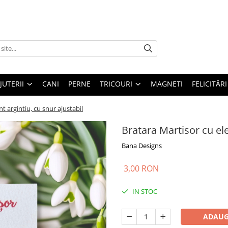
IJUTERII
CANI
PERNE
TRICOURI
MAGNETI
FELICITĂRI
t argintiu, cu snur ajustabil
Bratara Martisor cu ele
Bana Designs
3,00 RON
IN STOC
ADAUG