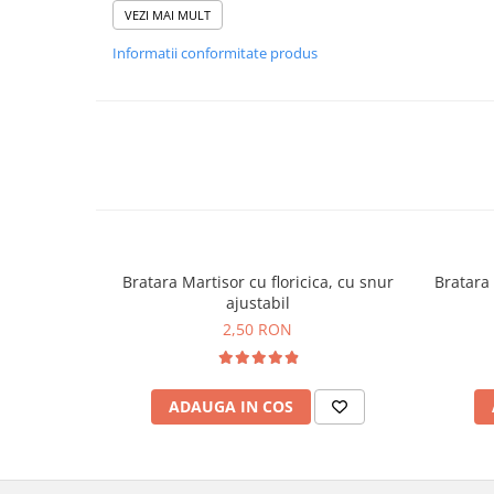
Va invitam pe pagina noastra de facebook, pentru a v
VEZI MAI MULT
fotografii cu toate modelele realizate de noi.
Informatii conformitate produs
https://www.facebook.com/banadesigns/
Bratara Martisor cu floricica, cu snur
Bratara 
ajustabil
2,50 RON
ADAUGA IN COS