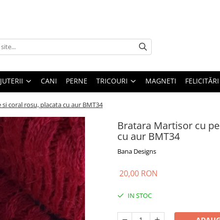
IJUTERII
CANI
PERNE
TRICOURI
MAGNETI
FELICITĂRI
e si coral rosu, placata cu aur BMT34
Bratara Martisor cu per
cu aur BMT34
Bana Designs
20,00 RON
IN STOC
ADAUG