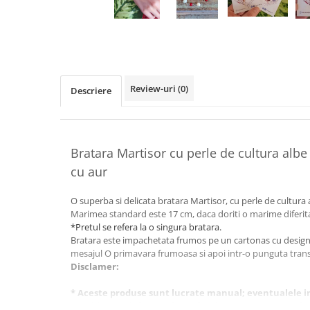
Review-uri
(0)
Descriere
Bratara Martisor cu perle de cultura albe 
cu aur
O superba si delicata bratara Martisor, cu perle de cultura a
Marimea standard este 17 cm, daca doriti o marime diferita
*Pretul se refera la o singura bratara.
Bratara este impachetata frumos pe un cartonas cu design 
mesajul O primavara frumoasa si apoi intr-o punguta tran
Disclamer:
* Aceste produse sunt lucrate manual; eventualele 
considerate defecte, ele nu fac decat sa sporeasca fr