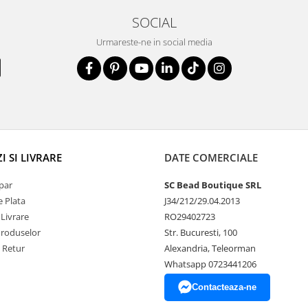
SOCIAL
Urmareste-ne in social media
 SI LIVRARE
DATE COMERCIALE
par
SC Bead Boutique SRL
 Plata
J34/212/29.04.2013
 Livrare
RO29402723
Produselor
Str. Bucuresti, 100
e Retur
Alexandria, Teleorman
Whatsapp 0723441206
Contacteaza-ne