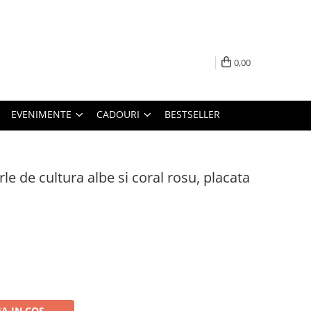
0,00
EVENIMENTE
CADOURI
BESTSELLER
le de cultura albe si coral rosu, placata
A IN COS