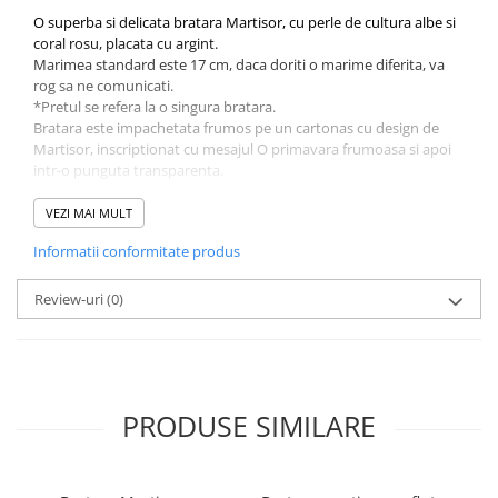
O superba si delicata bratara Martisor, cu perle de cultura albe si
coral rosu, placata cu argint.
Marimea standard este 17 cm, daca doriti o marime diferita, va
rog sa ne comunicati.
*Pretul se refera la o singura bratara.
Bratara este impachetata frumos pe un cartonas cu design de
Martisor, inscriptionat cu mesajul O primavara frumoasa si apoi
intr-o punguta transparenta.
Disclamer:
VEZI MAI MULT
* Aceste produse sunt lucrate manual; eventualele
Informatii conformitate produs
imperfectiuni nu sunt considerate defecte, ele nu fac
decat sa sporeasca frumusetea bijuteriei.
Va invitam pe pagina noastra de facebook, pentru a
Review-uri
(0)
vizualiza albumele de fotografii cu toate modelele realizate
de noi.
https://www.facebook.com/banadesigns/
PRODUSE SIMILARE