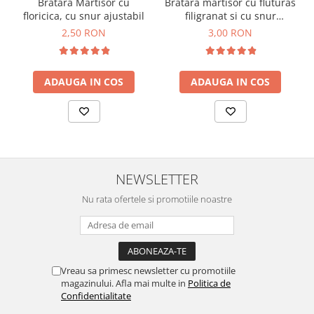
Bratara Martisor cu
Bratara martisor cu fluturas
floricica, cu snur ajustabil
filigranat si cu snur
ajustabil rosu
2,50 RON
3,00 RON
ADAUGA IN COS
ADAUGA IN COS
NEWSLETTER
Nu rata ofertele si promotiile noastre
Vreau sa primesc newsletter cu promotiile
magazinului. Afla mai multe in
Politica de
Confidentialitate