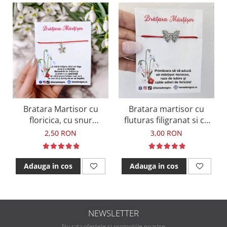
Bratara Martisor cu
Bratara martisor cu
floricica, cu snur
fluturas filigranat si cu
ajustabil
snur ajustabil rosu
2,50 RON
3,00 RON
Adauga in cos
Adauga in cos
NEWSLETTER
Nu rata ofertele si promotiile noastre