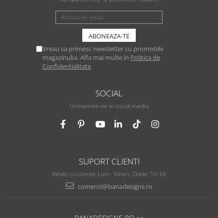
Vreau sa primesc newsletter cu promotiile
magazinului. Afla mai multe in
Politica de
Confidentialitate
SOCIAL
Urmareste-ne in social media
SUPORT CLIENTI
Relatii cu clientii: Luni - Vineri, Orele: 10-16
comenzi@banadesigns.ro