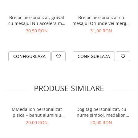
Breloc personalizat, gravat
Breloc personalizat cu
cu mesajul Nu accelera mai
mesajul Oriunde vei merge,
tare decat ingerul tau poate
nu uita sa te intorci mereu
30,50 RON
31,00 RON
sa zboare, cu initiala
la mine, gravat pe
dreptunghi din aluminiu
CONFIGUREAZA
CONFIGUREAZA
PRODUSE SIMILARE
MMedalion personalizat
Dog tag personalizat, cu
pisică – banut aluminiu
nume simbol, medalion
gravat cu nume
pentru animale de
20,00 RON
20,00 RON
companie, gravat pe banut
din aluminiu