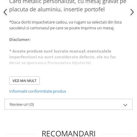
Card metalic personalizat, cu mesaj gravat pe
placuta de aluminiu, insertie portofel
*Daca doriti impachetare cadou, va rugam sa selectati din lista
saculetul si cartonasul pe care se poate imprima un mesaj.
Disclamer:
* Aceste produse sunt lucrate manual; eventualele
imperfectiuni nu sunt considerate defecte, ele nu fac
decat sa sporeasca frumusetea bijuteriei.
Va invitam pe pagina noastra de facebook, pentru a
vizualiza albumele de fotografii cu toate modelele realizate
VEZI MAI MULT
de noi.
Informatii conformitate produs
https://www.facebook.com/banadesigns/
Review-uri
(0)
RECOMANDARI