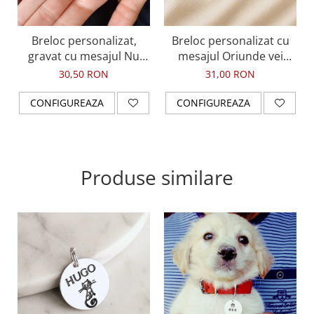
Breloc personalizat,
Breloc personalizat cu
gravat cu mesajul Nu
mesajul Oriunde vei
accelera mai tare decat
merge, nu uita sa te
30,50 RON
31,00 RON
ingerul tau poate sa
intorci mereu la mine,
zboare, cu initiala
gravat pe dreptunghi din
CONFIGUREAZA
CONFIGUREAZA
aluminiu
Produse similare