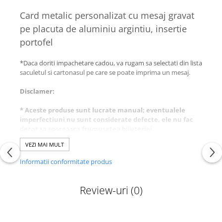
Card metalic personalizat cu mesaj gravat
pe placuta de aluminiu argintiu, insertie
portofel
*Daca doriti impachetare cadou, va rugam sa selectati din lista
saculetul si cartonasul pe care se poate imprima un mesaj.
Disclamer:
* Aceste produse sunt lucrate manual; eventualele
imperfectiuni nu sunt considerate defecte, ele nu fac
decat sa sporeasca frumusetea bijuteriei.
VEZI MAI MULT
Va invitam pe pagina noastra de facebook, pentru a
vizualiza albumele de fotografii cu toate modelele
Informatii conformitate produs
realizate de noi.
https://www.facebook.com/banadesigns/
Review-uri
(0)