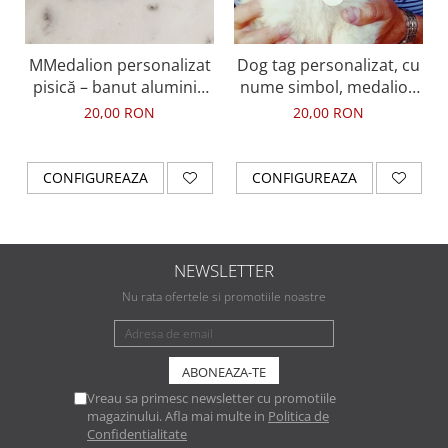
MMedalion personalizat
Dog tag personalizat, cu
pisică – banut aluminiu
nume simbol, medalion
gravat cu nume
pentru animale de
20,00 RON
20,00 RON
companie, gravat pe
banut din aluminiu
CONFIGUREAZA
CONFIGUREAZA
NEWSLETTER
Nu rata ofertele si promotiile noastre
Vreau sa primesc newsletter cu promotiile
magazinului. Afla mai multe in
Politica de
Confidentialitate