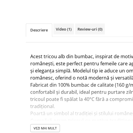
Video
(1)
Review-uri
(0)
Descriere
Acest tricou alb din bumbac, inspirat de motiv
românești, este perfect pentru femeile care a
și eleganța simplă. Modelul tip ie aduce un o
românesc, oferind o notă modernă și versatil
Fabricat din 100% bumbac de calitate (160 g/m²
confortabil și durabil, ideal pentru purtare zil
tricoul poate fi spălat la 40°C fără a compromi
tradițional.
Poartă un simbol al tradiției și stilului român
Cumpără acum tricoul cu motive tradiționa
VEZI MAI MULT