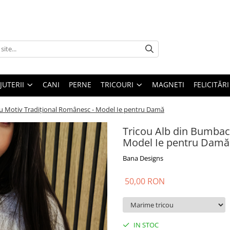
IJUTERII
CANI
PERNE
TRICOURI
MAGNETI
FELICITĂRI
cu Motiv Tradițional Românesc - Model Ie pentru Damă
Tricou Alb din Bumbac
Model Ie pentru Damă
Bana Designs
50,00 RON
IN STOC