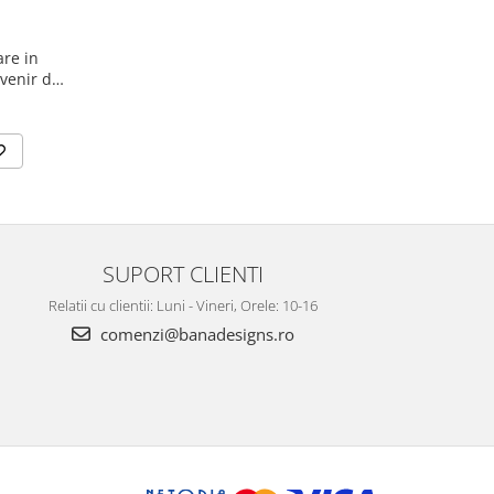
re in
venir din
il
SUPORT CLIENTI
Relatii cu clientii: Luni - Vineri, Orele: 10-16
comenzi@banadesigns.ro