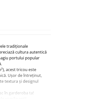
ele tradiționale
preciază cultura autentică
magiu portului popular
ă.
), acest tricou este
nică. Ușor de întreținut,
te textura și designul
esc în garderoba ta!
le românești!