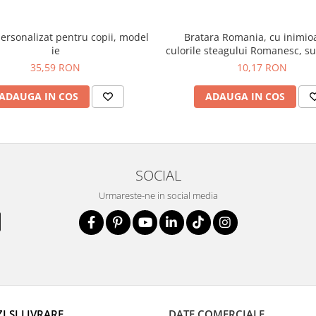
personalizat pentru copii, model
Bratara Romania, cu inimioa
ie
culorile steagului Romanesc, su
Romania cu snur ajustab
35,59 RON
10,17 RON
ADAUGA IN COS
ADAUGA IN COS
SOCIAL
Urmareste-ne in social media
 SI LIVRARE
DATE COMERCIALE