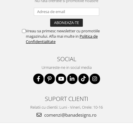
Nu rata ofertele si promotiile noastre
garderoba ta.
✅ Placare cu platină – strălucire durabilă
✅ Design unisex, potrivit oricărei ocazii
✅ Ajustabilă, confortabilă și elegantă
Vreau sa primesc newsletter cu promotiile
magazinului. Afla mai multe in
Politica de
✅ Ambalaj elegant, gata de oferit cadou
Confidentialitate
tre stil și simbolism. Cumpără acum pentru a
adăuga un element deosebit colecției tale de
SOCIAL
accesorii!
Urmareste-ne in social media
SUPORT CLIENTI
Relatii cu clientii: Luni - Vineri, Orele: 10-16
comenzi@banadesigns.ro