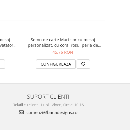
mesaj
Semn de carte Martisor cu mesaj
Semn de ca
vatatori
personalizat, cu coral rosu, perla de
coral ros
perla de
cultura si charm trifoi, potrivti pentru
trifoi, p
45,76 RON
SC2
invatatori sau profesori SC3
CONFIGUREAZA
C
SUPORT CLIENTI
Relatii cu clientii: Luni - Vineri, Orele: 10-16
comenzi@banadesigns.ro