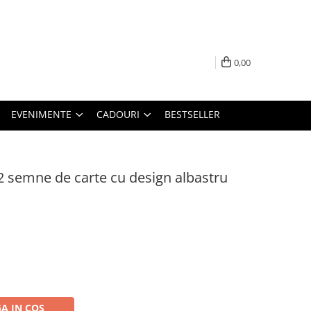
0,00
EVENIMENTE
CADOURI
BESTSELLER
2 semne de carte cu design albastru
A IN COS