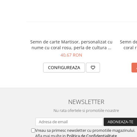
Semn de carte Martisor, personalizat cu
Semn de 
nume cu coral rosu, perla de cultura si
coral 
charm trifoi Mt42
trifoi
40,67 RON
CONFIGUREAZA
NEWSLETTER
Nu rata ofertele si promotiile noastre
Vreau sa primesc newsletter cu promotiile magazinului.
Afla mai multe in
Politica de Confidentialitate