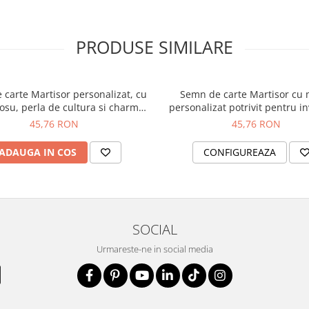
PRODUSE SIMILARE
carte Martisor personalizat, cu
Semn de carte Martisor cu 
rosu, perla de cultura si charm
personalizat potrivit pentru in
, potrivit pentru invatatori sau
sau profesori, cu coral rosu, 
45,76 RON
45,76 RON
profesori SC1
cultura si charm trifoi, 
ADAUGA IN COS
CONFIGUREAZA
SOCIAL
Urmareste-ne in social media