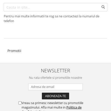
Diplome
Impachetare Cadou
Coliere
Brelocuri Personalizate
Pentru mai multe informatii te rog sa ne contactezi la numarul de
telefon
Semn de carte
Card metalic
Cadouri Copii
Cadouri pentru Craciun
Promotii
Cadouri 1-8 Martie
Cadouri Paste
Halloween
NEWSLETTER
Portfard Personalizat
Nu rata ofertele si promotiile noastre
Bijuterii pentru Ea
Tablou Personalizat
Vreau sa primesc newsletter cu promotiile
magazinului. Afla mai multe in
Politica de