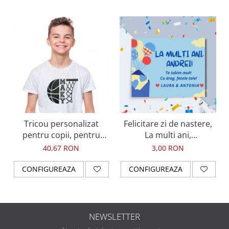
Plata poate fi efectuată cu cardul sau prin
transfer bancar
Invitația va fi livrată în format JPG, pregătită
pentru utilizare
🏴‍☠️ Pregătește-te să ridici ancora și să pornești
într-o petrecere de neuitat!
Tricou personalizat
Felicitare zi de nastere,
pentru copii, pentru
La multi ani,
pasionatii de baschet, cu
personalizata, fundal
40,67 RON
3,00 RON
nume si minge de
albastru, pentru baiat
baschet
CONFIGUREAZA
CONFIGUREAZA
NEWSLETTER