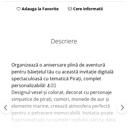
Adauga la Favorite
Cere informatii
Descriere
Organizează o aniversare plină de aventură
pentru băiețelul tău cu această invitație digitală
spectaculoasă cu tematică Pirați, complet
personalizabilă! ⚓🏴‍☠️
Designul vesel și colorat, decorat cu personaje
simpatice de pirați, comori, monede de aur și
elemente marine, creează atmosfera perfectă
pentru o petrecere memorabilă. Invitația poate
fi personalizată cu numele copilului, vârsta, data,
ora și locația evenimentului, pentru a