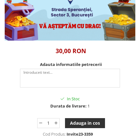
Tablou Personalizat
30,00 RON
Adauta informatiile petrecerii
In Stoc
Durata de livrare:
1
Adauga in cos
Cod Produs:
Invite23-3359