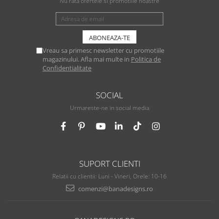
Nu rata ofertele si promotiile noastre
Vreau sa primesc newsletter cu promotiile
magazinului. Afla mai multe in
Politica de
Confidentialitate
SOCIAL
Urmareste-ne in social media
SUPORT CLIENTI
Relatii cu clientii: Luni - Vineri, Orele: 10-16
comenzi@banadesigns.ro