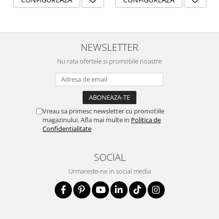
Cadouri personalizate cu fotografie, aniversări,
amintiri de familie, brățară cu poza iubitului,
copilului sau animalului de companie.
Un
cadou premium
, cu
valoare emoțională și
NEWSLETTER
durabilitate de o viață
.
Nu rata ofertele si promotiile noastre
Vreau sa primesc newsletter cu promotiile
magazinului. Afla mai multe in
Politica de
Confidentialitate
SOCIAL
Urmareste-ne in social media