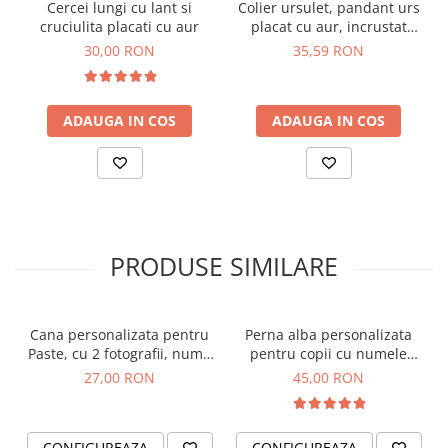
pentru
copil, femeie sau bărbat
, potrivită pentru
Cercei lungi cu lant si
Colier ursulet, pandant urs
cruciulita placati cu aur
placat cu aur, incrustat
orice ocazie: aniversări, Valentine’s Day, Ziua
cristale Cubic Zirconia
30,00 RON
35,59 RON
Tatălui, Ziua Mamei, Crăciun sau pur și simplu un
cadou cu suflet și semnificație
.
ADAUGA IN COS
ADAUGA IN COS
✨ Detalii produs:
✔ Material: oțel inoxidabil 304 argintiu –
waterproof, non-tarnish
✔ Personalizare: fotografie gravată laser în alb-
negru
PRODUSE SIMILARE
✔ Dimensiune bănuț: 20 mm (standard)
✔ Snur: mătăsos reglabil, închidere macrame
glisantă
✔ Ambalare: cartonaș + plic inimioară negru
Cana personalizata pentru
Perna alba personalizata
Paste, cu 2 fotografii, nume
pentru copii cu numele
✔ Opțional: felicitare cadou personalizată
si mesajul Paste 2023, in
fetitei si curcubeu
27,00 RON
45,00 RON
✔ Disponibil în mărimi: copil, femeie, bărbat
nuante de albastru
💝 Ideală pentru:
CONFIGUREAZA
CONFIGUREAZA