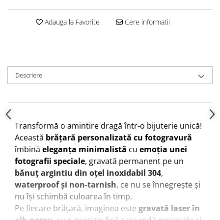
Adauga la Favorite
Cere informatii
Descriere
Transformă o amintire dragă într-o bijuterie unică!
Această
brățară personalizată cu fotogravură
îmbină
eleganța minimalistă
cu
emoția unei
fotografii speciale
, gravată permanent pe un
bănuț argintiu din oțel inoxidabil 304
,
waterproof și non-tarnish
, ce nu se înnegrește și
nu își schimbă culoarea în timp.
Pe fiecare brățară, imaginea este
gravată laser în