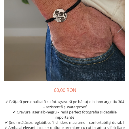
Diplome
Impachetare Cadou
Coliere
Brelocuri Personalizate
Semn de carte
Card metalic
Cadouri Copii
Cadouri pentru Craciun
Cadouri 1-8 Martie
Cadouri Paste
Halloween
Portfard Personalizat
60,00 RON
Bijuterii pentru Ea
✔ Brățară personalizată cu fotogravură pe bănuț din inox argintiu 304
– rezistentă și waterproof
Tablou Personalizat
✔ Gravură laser alb-negru – redă perfect fotografia și detaliile
importante
✔ Șnur mătăsos reglabil, cu închidere macrame – confortabil și durabil
✔ Ambalaj elegant inclus + opțiune premium cu cutie cadou și felicitare