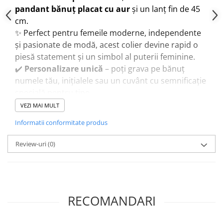
pandant bănuț placat cu aur
și un lanț fin de 45
cm.
✨ Perfect pentru femeile moderne, independente
și pasionate de modă, acest colier devine rapid o
piesă statement și un simbol al puterii feminine.
✔️
Personalizare unică
– poți grava pe bănuț
numele tău, inițialele sau un cuvânt cu semnificație
specială pentru tine.
✔️
Material de calitate
– placat cu aur pentru un
VEZI MAI MULT
aspect elegant și rafinat.
Informatii conformitate produs
✔️
Cadoul ideal
– pentru iubită, prietenă, soră sau
pentru tine însăți, atunci când vrei să îți faci un dar
Review-uri
(0)
cu adevărat unic.
💝 Poartă-l zi de zi sau oferă-l cadou – acest
colier
personalizat cu bănuț gravat
se potrivește
oricărei ținute, de la casual la elegant.
RECOMANDARI