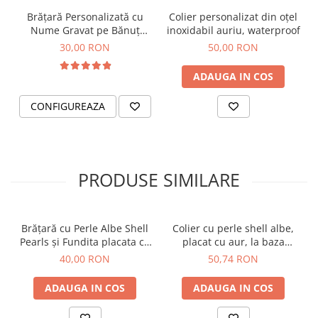
Brățară Personalizată cu
Colier personalizat din oțel
Nume Gravat pe Bănuț
inoxidabil auriu, waterproof
Placat cu Aur
30,00 RON
50,00 RON
ADAUGA IN COS
CONFIGUREAZA
PRODUSE SIMILARE
Brățară cu Perle Albe Shell
Colier cu perle shell albe,
Pearls și Fundita placata cu
placat cu aur, la baza
aur 18K
gatului
40,00 RON
50,74 RON
ADAUGA IN COS
ADAUGA IN COS