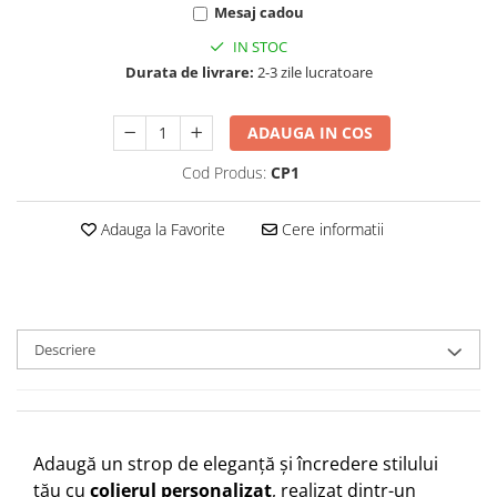
Mesaj cadou
IN STOC
Durata de livrare:
2-3 zile lucratoare
ADAUGA IN COS
Cod Produs:
CP1
Adauga la Favorite
Cere informatii
Descriere
Adaugă un strop de eleganță și încredere stilului
tău cu
colierul personalizat
, realizat dintr-un