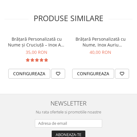
PRODUSE SIMILARE
Brățară Personalizată cu
Brățară Personalizată cu
Nume și Cruciuță – Inox Aur
Nume, Inox Auriu
IP
Waterproof, bilute pentru
35,00 RON
40,00 RON
bebelusi
CONFIGUREAZA
CONFIGUREAZA
NEWSLETTER
Nu rata ofertele si promotiile noastre