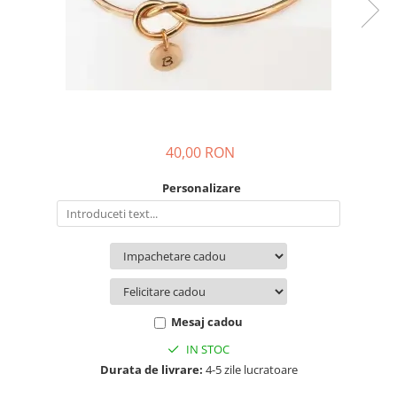
Diplome
Impachetare Cadou
Coliere
Brelocuri Personalizate
Semn de carte
Card metalic
Cadouri Copii
40,00 RON
Cadouri pentru Craciun
Personalizare
Cadouri 1-8 Martie
Cadouri Paste
Halloween
Portfard Personalizat
Bijuterii pentru Ea
Mesaj cadou
Tablou Personalizat
IN STOC
Durata de livrare:
4-5 zile lucratoare