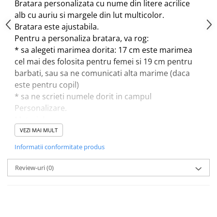
Bratara personalizata cu nume din litere acrilice
alb cu auriu si margele din lut multicolor.
Bratara este ajustabila.
Pentru a personaliza bratara, va rog:
* sa alegeti marimea dorita: 17 cm este marimea
cel mai des folosita pentru femei si 19 cm pentru
barbati, sau sa ne comunicati alta marime (daca
este pentru copil)
* sa ne scrieti numele dorit in campul
Personalizare.
Materiale:
*margelute multicolore (nuante inchise) din lut
VEZI MAI MULT
polimeric in forma de disc
Informatii conformitate produs
*litere alfabetice acrilice
*snur imitatie matase
Review-uri
(0)
*margelute placate cu aur
Pretul se refera la 1 bratara.