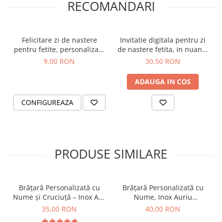
RECOMANDARI
Felicitare zi de nastere
Invitatie digitala pentru zi
pentru fetite, personalizata
de nastere fetita, in nuante
cu mesaj La multi ani si
de mov, cu tematica
9,00 RON
30,50 RON
fotografie, in tematica
unicorn
unicorni
ADAUGA IN COS
CONFIGUREAZA
PRODUSE SIMILARE
Brățară Personalizată cu
Brățară Personalizată cu
Nume și Cruciuță – Inox Aur
Nume, Inox Auriu
IP
Waterproof, bilute pentru
35,00 RON
40,00 RON
bebelusi