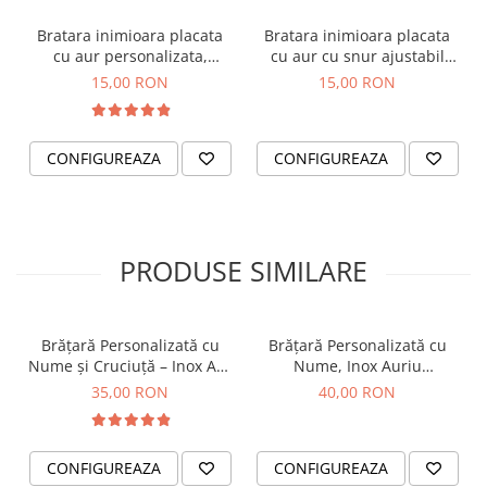
Bratara inimioara placata
Bratara inimioara placata
cu aur personalizata,
cu aur cu snur ajustabil
gravata cu initiala, cu snur
inchidere macrame
15,00 RON
15,00 RON
ajustabil macrame
CONFIGUREAZA
CONFIGUREAZA
PRODUSE SIMILARE
Brățară Personalizată cu
Brățară Personalizată cu
Nume și Cruciuță – Inox Aur
Nume, Inox Auriu
IP
Waterproof, bilute pentru
35,00 RON
40,00 RON
bebelusi
CONFIGUREAZA
CONFIGUREAZA