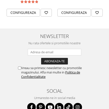
gravat pe plăcuța brățării
în câmpul
Personalizare
.
CONFIGUREAZA
CONFIGUREAZA
Fiecare brățară este realizată
la comandă
, special
pentru persoana care o va purta.
NEWSLETTER
Nu rata ofertele si promotiile noastre
Vreau sa primesc newsletter cu promotiile
magazinului. Afla mai multe in
Politica de
Confidentialitate
SOCIAL
Urmareste-ne in social media