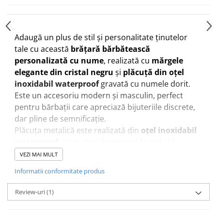
Adaugă un plus de stil și personalitate ținutelor
tale cu această
brățară bărbătească
personalizată cu nume
, realizată cu
mărgele
elegante din cristal negru
și
plăcuță din oțel
inoxidabil waterproof
gravată cu numele dorit.
Este un accesoriu modern și masculin, perfect
pentru bărbații care apreciază bijuteriile discrete,
dar pline de semnificație.
Plăcuța metalică este realizată din
oțel inoxidabil
waterproof
, un material rezistent la apă și la
purtare zilnică, care își păstrează aspectul frumos
VEZI MAI MULT
în timp. Gravura numelui transformă această
Informatii conformitate produs
brățară într-o
bijuterie personalizată unică
,
creată special pentru persoana care o va purta.
Review-uri
(1)
Mărgelele din
cristal negru
oferă un aspect rafinat
și elegant, ușor de asortat cu orice stil vestimentar,