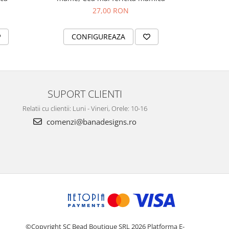
27,00 RON
CONFIGUREAZA
C
SUPORT CLIENTI
Relatii cu clientii: Luni - Vineri, Orele: 10-16
comenzi@banadesigns.ro
©Copyright SC Bead Boutique SRL 2026
Platforma E-