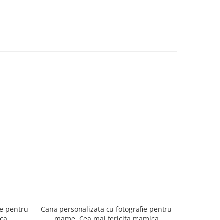
ie pentru
Cana personalizata cu fotografie pentru
Cana pers
ica
mame, Cea mai fericita mamica