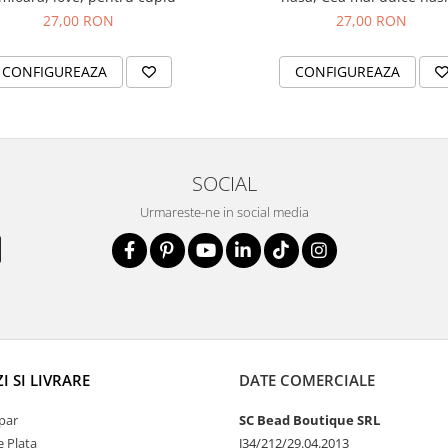
27,00 RON
27,00 RON
CONFIGUREAZA
CONFIGUREAZA
SOCIAL
Urmareste-ne in social media
 SI LIVRARE
DATE COMERCIALE
par
SC Bead Boutique SRL
 Plata
J34/212/29.04.2013