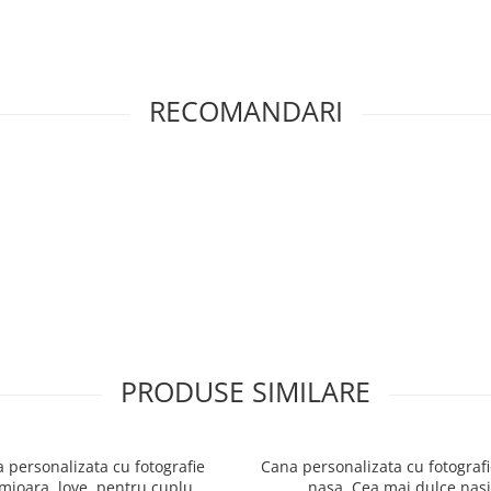
RECOMANDARI
PRODUSE SIMILARE
 personalizata cu fotografie
Cana personalizata cu fotograf
imioara, love, pentru cuplu
nasa, Cea mai dulce nas