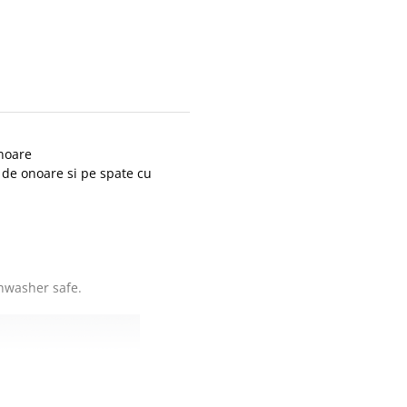
noare
de onoare si pe spate cu
shwasher safe.