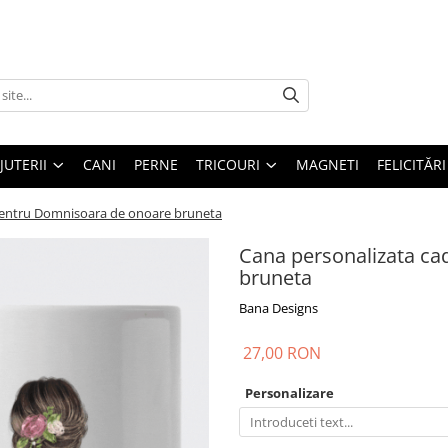
IJUTERII
CANI
PERNE
TRICOURI
MAGNETI
FELICITĂRI
pentru Domnisoara de onoare bruneta
Cana personalizata c
bruneta
Bana Designs
27,00 RON
Personalizare