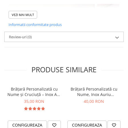
VEZI MAI MULT
Informatii conformitate produs
Review-uri
(0)
PRODUSE SIMILARE
Brățară Personalizată cu
Brățară Personalizată cu
Nume și Cruciuță – Inox Aur
Nume, Inox Auriu
IP
Waterproof, bilute pentru
35,00 RON
40,00 RON
bebelusi
CONFIGUREAZA
CONFIGUREAZA