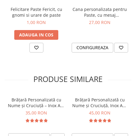
Felicitare Paste Fericit, cu
Cana personalizata pentru
gnomi si urare de paste
Paste, cu mesaj
personalizat si iepuras
1,00 RON
27,00 RON
ADAUGA IN COS
CONFIGUREAZA
PRODUSE SIMILARE
Brățară Personalizată cu
Brățară Personalizată cu
Nume și Cruciuță – Inox Aur
Nume și Cruciuță, Inox Aur
IP
IP, Macrame
35,00 RON
45,00 RON