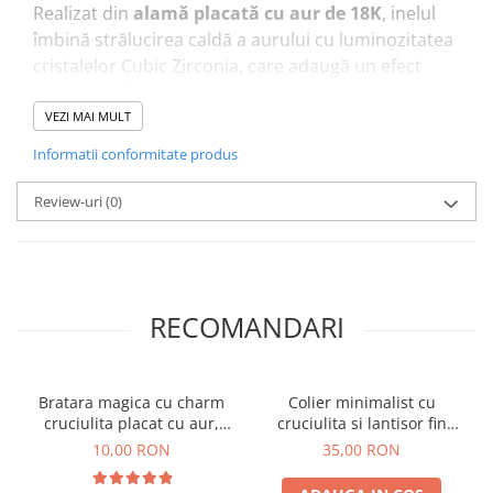
Realizat din
alamă placată cu aur de 18K
, inelul
îmbină strălucirea caldă a aurului cu luminozitatea
cristalelor Cubic Zirconia, care adaugă un efect
sclipitor la fiecare mișcare.
✔ Material: alamă placată cu aur de 18K
VEZI MAI MULT
✔ Pietre: cristale Cubic Zirconia de înaltă calitate
Informatii conformitate produs
✔ Mărime inel: 17 mm (ajustabil prin deschidere
delicată)
Review-uri
(0)
✔ Charmuri: trifoi norocos și inimă strălucitoare cu
cristale
Un simbol al
iubirii și norocului
, acest inel este un
accesoriu versatil, potrivit atât pentru ținute
RECOMANDARI
casual, cât și elegante. Poate fi un
cadou perfect
pentru ziua de naștere, aniversări, Valentine’s
Day sau orice moment special
.
Bratara magica cu charm
Colier minimalist cu
cruciulita placat cu aur,
cruciulita si lantisor fin
bratara norocoasa, cu snur
placat cu aur de 18K
10,00 RON
35,00 RON
ajustabil, culoare la alegere