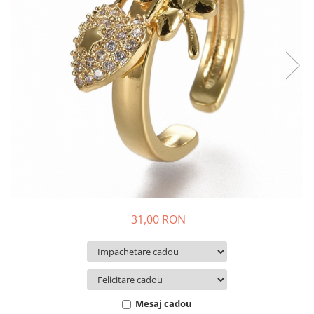
Diplome
Impachetare Cadou
Coliere
Brelocuri Personalizate
Semn de carte
Card metalic
Cadouri Copii
Cadouri pentru Craciun
Cadouri 1-8 Martie
Cadouri Paste
Halloween
Portfard Personalizat
31,00 RON
Bijuterii pentru Ea
Tablou Personalizat
Mesaj cadou