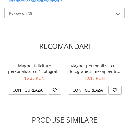
Informatii conformitate produs
Review-uri
(0)
RECOMANDARI
Magnet felicitare
Magnet personalizat cu 1
personalizat cu 1 fotografie
fotografie si mesaj pentru
si mesaj pentru mama,
mama, bunica, 8 martie
15,25 RON
10,17 RON
bunica, 1-8 martie
CONFIGUREAZA
CONFIGUREAZA
PRODUSE SIMILARE