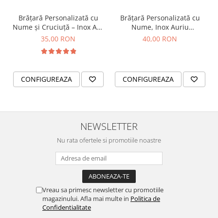
Brățară Personalizată cu
Brățară Personalizată cu
Nume și Cruciuță – Inox Aur
Nume, Inox Auriu
IP
Waterproof, bilute pentru
35,00 RON
40,00 RON
bebelusi
CONFIGUREAZA
CONFIGUREAZA
NEWSLETTER
Nu rata ofertele si promotiile noastre
Vreau sa primesc newsletter cu promotiile
magazinului. Afla mai multe in
Politica de
Confidentialitate